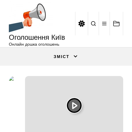
Оголошення
Перейти
Київ
до
вмісту
Оголошення Київ
Онлайн дошка оголошень
ЗМІСТ