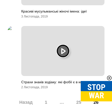
Красиві мусульманські жіночі імена: ідеї
3 Листопада, 2019
Страхи знаків зодіаку: які фобії є в кожного
2 Листопада, 2019
Навігація
Назад
1
…
25
26
записів