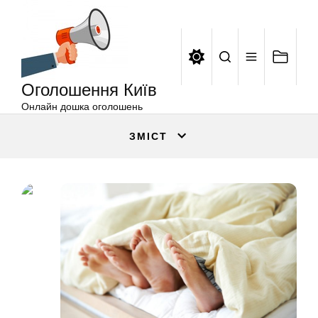
Оголошення
Перейти
Київ
до
вмісту
Оголошення Київ
Онлайн дошка оголошень
ЗМІСТ