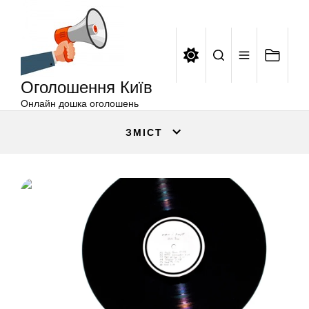
Оголошення
Перейти
Київ
до
вмісту
Оголошення Київ
Онлайн дошка оголошень
ЗМІСТ