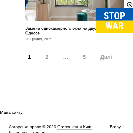
Замена однокамерного окна на двухкамерное в
Одессе
28 Грудня, 2025
Навігація
1
2
…
5
Далі
записів
Мапа сайту
Авторське право © 2026
Оголошення Київ.
Вгору
↑
Всі права захищені.