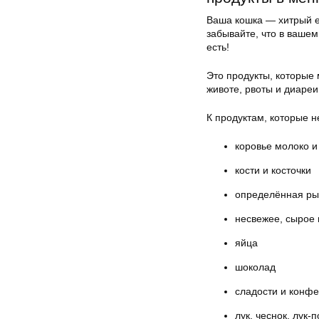
Ваша кошка — хитрый ед
забывайте, что в ваше
есть!
Это продукты, которые 
животе, рвоты и диаре
К продуктам, которые н
коровье молоко и
кости и косточки
определённая р
несвежее, сырое
яйца
шоколад
сладости и конф
лук, чеснок, лук-