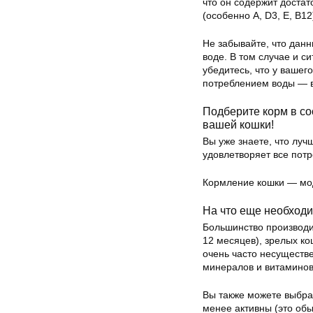
что он содержит достат
(особенно A, D3, E, B1
Не забывайте, что дан
воде. В том случае и с
убедитесь, что у вашег
потреблением воды — в
Подберите корм в с
вашей кошки!
Вы уже знаете, что лу
удовлетворяет все пот
Кормление кошки — мод
На что еще необход
Большинство производи
12 месяцев), зрелых кош
очень часто несуществ
минералов и витаминов
Вы также можете выбра
менее активны (это обы