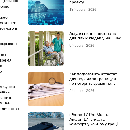
х (обычно
проєкту
орма,
13 Червня, 2026
ожно
х кошек.
отного в
Актуальність пансіонатів
для літніх людей у наш час
покрывает
9 Червня, 2026
жет
 время
ые
о
Как подготовить аттестат
для подачи за границу и
не потерять время на
м сушки
переделки
2 Червня, 2026
очень
ранить
м, не
оличество
iPhone 17 Pro Max та
Айфон 17: сила та
комфорт у кожному кроці