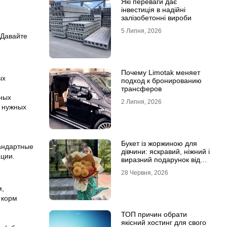
Які переваги дає
інвестиція в надійні
залізобетонні вироби
5 Липня, 2026
 Давайте
Почему Limotak меняет
ых
подход к бронированию
трансферов
ных
2 Липня, 2026
х нужных
Букет із жоржиною для
тандартные
дівчини: яскравий, ніжний і
ции.
виразний подарунок від
Marta Flowers
28 Червня, 2026
м,
 корм
ТОП причин обрати
якісний хостинг для свого