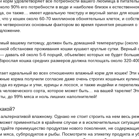
ый корм удовлетворяет все потребности вашего любимца в питател
коло 90% его потребности в воде и наиболее близок к естественн
а, он также… имеет идеальную текстуру и вкусный запах для коша
, что у кошек около 60-70 миллионов обонятельных клеток, и собст
ля четвероногих основным фактором во время принятия решения о 
едложение.
мый вашему питомцу, должен быть домашней температуры (около
енной обстановке проживания кошки кушают круглые сутки. Верный 
— давать ей около 5-6 порций, объем/вес которых не будет больше
Взрослая кошка средних размеров должна поглощать около 320-400 
ает идеальный во всех отношениях влажный корм для кошек! Эти 
ные корма получили согласие даже очень строгих кошачьих кулин
юда из курицы и утки, курицы и лосося, и также индейки и перепелк
а человеческого сорта, которое может быть… на вашей тарелке! Э
ты, до 99% мяса и ноль лишних наполнителей!
какой?
 альтернативой влажному. Однако не стоит строить на нем весь ре
может применяться в крайнем случае и в исключительных ситуация
отдайте преимущество продуктам нового поколения, не содержащи
мяса, субпродуктов и рыбы. Посмотрите на этикетку продукта и у