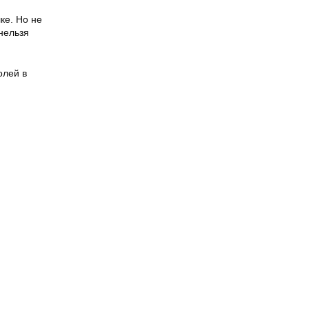
ке. Но не
нельзя
олей в