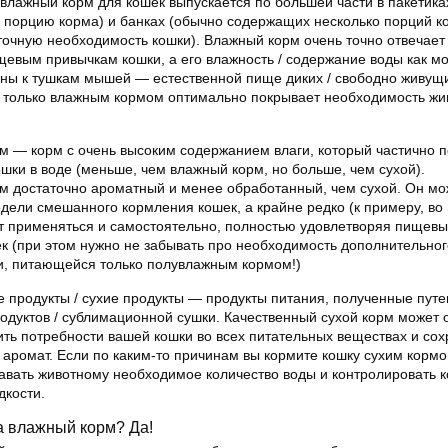
лажный корм для кошек выпускается по большей части в пакетика
 порцию корма) и банках (обычно содержащих несколько порций к
точную необходимость кошки). Влажный корм очень точно отвечает
евым привычкам кошки, а его влажность / содержание воды как м
ны к тушкам мышей — естественной пище диких / свободно живущи
 только влажным кормом оптимально покрывает необходимость жив
 — корм с очень высоким содержанием влаги, который частично 
шки в воде (меньше, чем влажный корм, но больше, чем сухой).
м достаточно ароматный и менее обработанный, чем сухой. Он мо
дели смешанного кормления кошек, а крайне редко (к примеру, во
т применяться и самостоятельно, полностью удовлетворяя пищев
к (при этом нужно не забывать про необходимость дополнительног
и, питающейся только полувлажным кормом!)
продукты / сухие продукты — продукты питания, полученные путе
дуктов / сублимационной сушки. Качественный сухой корм может 
ить потребности вашей кошки во всех питательных веществах и сох
 аромат. Если по каким-то причинам вы кормите кошку сухим кормо
авать животному необходимое количество воды и контролировать к
дкости.
а влажный корм? Да!