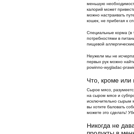
меньшую необходимост
калорий может привест
можно настраивать пут
кошек, не прибегая к с
Специальные корма (в 
потребностями в питан
пищевой аллергические
Неужели мы не исчерпа
первых рук можно найти 
powinno-wygladac-prawid
Что, кроме или
Сырое мясо, разумеется
на сыром мясе и субпро
исключительно сырым м
вы хотите баловать со
можете это сделать! Уб
Никогда не дав
продукты в мен