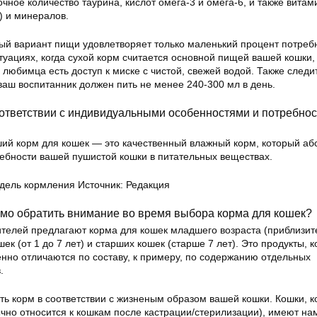
очное количество таурина, кислот омега-3 и омега-6, и также витам
2) и минералов.
ный вариант пищи удовлетворяет только маленький процент потреб
итуациях, когда сухой корм считается основной пищей вашей кошки,
о любимца есть доступ к миске с чистой, свежей водой. Также следи
аш воспитанник должен пить не менее 240-300 мл в день.
оответствии с индивидуальными особенностями и потребно
чший корм для кошек — это качественный влажный корм, который а
ребности вашей пушистой кошки в питательных веществах.
ель кормления Источник: Редакция
имо обратить внимание во время выбора корма для кошек?
телей предлагают корма для кошек младшего возраста (приблизит
ек (от 1 до 7 лет) и старших кошек (старше 7 лет). Это продукты, 
енно отличаются по составу, к примеру, по содержанию отдельных
.
ть корм в соответствии с жизненым образом вашей кошки. Кошки, 
чно относится к кошкам после кастрации/стерилизации), имеют на