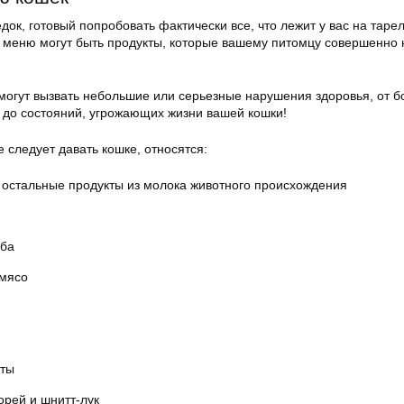
ок, готовый попробовать фактически все, что лежит у вас на тарел
м меню могут быть продукты, которые вашему питомцу совершенно 
могут вызвать небольшие или серьезные нарушения здоровья, от б
и до состояний, угрожающих жизни вашей кошки!
е следует давать кошке, относятся:
 остальные продукты из молока животного происхождения
ыба
 мясо
еты
порей и шнитт-лук