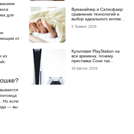
ржанием
анса
Вуманайзер и Сатисфаер:
сравнение технологий и
рма для
выбор идеального интим-
гаджета
5 Травня, 2026
ми
адающим от
Культовая PlayStation на
и из
все времена: почему
приставка Сони так
jak-
популярна
30 Квітня, 2026
кошке?
овывается
 питомца
. Но если
огда — вы