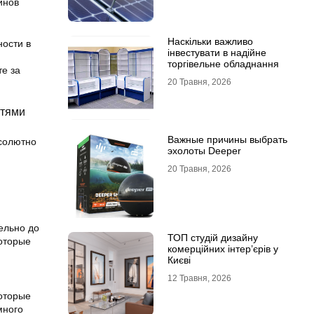
инов
Наскільки важливо
ности в
інвестувати в надійне
торгівельне обладнання
те за
20 Травня, 2026
стями
Важные причины выбрать
бсолютно
эхолоты Deeper
20 Травня, 2026
ельно до
ТОП студій дизайну
которые
комерційних інтер’єрів у
Києві
12 Травня, 2026
которые
много