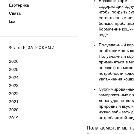
Влажный корм — в
Езотерика
содержащих одну
чтобы покрыть су
Свята
естественным пищ
Їжа
больше приближе
Кормление кошки
воде.
Полувлажный корм
ФІЛЬТР ЗА РОКАМИ
необходимость ко
Полувлажный кор
2026
применяться в мо
поездок) он може
2025
потребности коше
2024
увлажнения кошк
2023
Сублимированные 
2022
замороженных про
легко удовлетвор
2021
природный вкус и
2020
нужно забывать д
потребляемой жи
2019
Полагаемся ли мы н