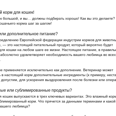
 корм для кошек!
к большой, и вы… должны подбирать хорошо! Как вы это делаете?
ошачьего корма шаг за шагом!
или дополнительное питание?
пределению Европейской федерации индустрии кормов для животн
, — это настоящий питательный продукт, который вероятно будет
ля кошки на любом шаге ее жизни. Настоящее питание, в правиль
, абсолютно удовлетворяет необходимость вашего любимца во все
.
е применяется исключительно как дополнение. Ветеринар может
ь в настоящий корм дополнительные ингредиенты (к примеру, нес
 допустим, для ускорения выздоровления после болезни или опера
ые или сублимированные продукты?
 кошек выпускаются в трех ключевых вариантах. Это влажный кор
блимированный корм. Что прячется за данными терминами и какой
 вашего любимца?