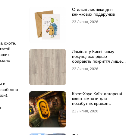
Стильні листівки для
книжкових подарунків
23 Липня, 2026
а охоте.
гатой
Ламінат у Києві: чому
ваших
покупці все рідше
язано
обирають покриття лише
за фотографіями
22 Липня, 2026
ы и
(особенно
КвестХаус Київ: авторські
ой).
квест-кімнати для
незабутніх вражень
й
21 Липня, 2026