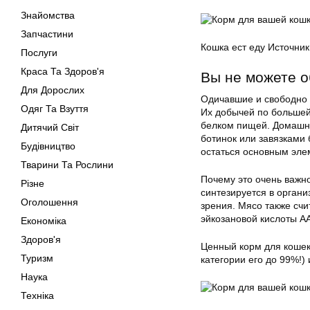
Знайомства
Запчастини
Кошка ест еду Источник
Послуги
Краса Та Здоров'я
Вы не можете 
Для Дорослих
Одичавшие и свободно 
Одяг Та Взуття
Их добычей по большей
белком пищей. Домашня
Дитячий Світ
ботинок или завязками
Будівництво
остаться основным эле
Тварини Та Рослини
Почему это очень важн
Різне
синтезируется в органи
Оголошення
зрения. Мясо также сч
эйкозановой кислоты AA
Економіка
Здоров'я
Ценный корм для кошек
Туризм
категории его до 99%!)
Наука
Техніка