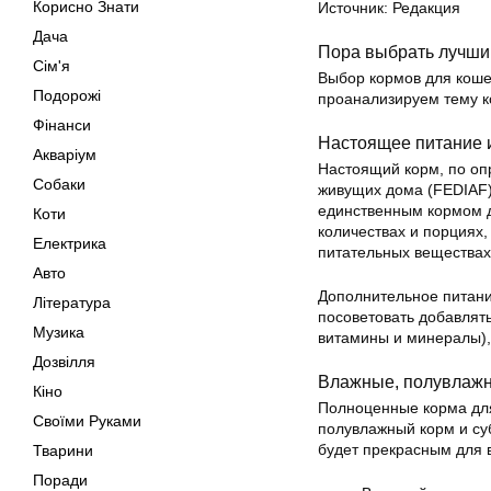
Корисно Знати
Источник: Редакция
Дача
Пора выбрать лучший
Сім'я
Выбор кормов для коше
Подорожі
проанализируем тему к
Фінанси
Настоящее питание 
Акваріум
Настоящий корм, по о
Собаки
живущих дома (FEDIAF)
единственным кормом д
Коти
количествах и порциях
Електрика
питательных веществах
Авто
Дополнительное питани
Література
посоветовать добавлят
Музика
витамины и минералы),
Дозвілля
Влажные, полувлажн
Кіно
Полноценные корма для
Своїми Руками
полувлажный корм и су
будет прекрасным для
Тварини
Поради