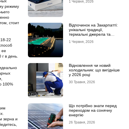
ьных
1 Червня, 2026
ому режиму
чьего
венно
том, стоит
Відпочинок на Закарпатті:
унікальні традиції,
термальні джерела та
гірські маршрути
 18-22
1 Червня, 2026
способ
 ее
г в день.
Відновлення чи новий
идеально
холодильник: що вигідніше
арных
у 2026 році
и,
30 Травня, 2026
то 100%
Що потрібно знати перед
жим
переходом на сонячну
х.
енергію
м зерна и
26 Травня, 2026
бедитесь,