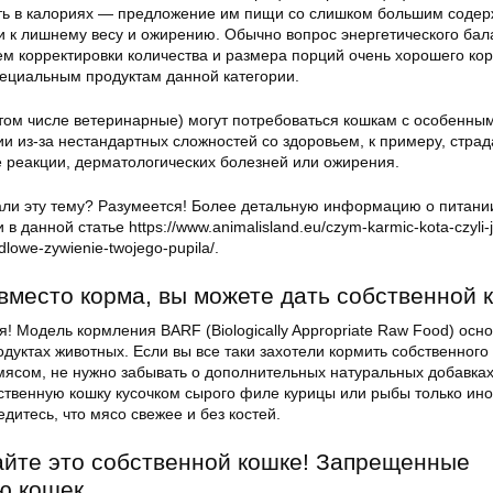
ь в калориях — предложение им пищи со слишком большим соде
и к лишнему весу и ожирению. Обычно вопрос энергетического бал
ем корректировки количества и размера порций очень хорошего ко
пециальным продуктам данной категории.
том числе ветеринарные) могут потребоваться кошкам с особенны
ии из-за нестандартных сложностей со здоровьем, к примеру, стр
 реакции, дерматологических болезней или ожирения.
ли эту тему? Разумеется! Более детальную информацию о питани
в данной статье https://www.animalisland.eu/czym-karmic-kota-czyli-
lowe-zywienie-twojego-pupila/.
 вместо корма, вы можете дать собственной 
! Модель кормления BARF (Biologically Appropriate Raw Food) осн
дуктах животных. Если вы все таки захотели кормить собственного
ясом, не нужно забывать о дополнительных натуральных добавках
бственную кошку кусочком сырого филе курицы или рыбы только ин
едитесь, что мясо свежее и без костей.
айте это собственной кошке! Запрещенные
ю кошек