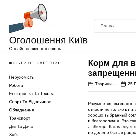
Оголошення
Перейти
Київ
до
вмісту
Оголошення Київ
Онлайн дошка оголошень
Корм для 
ФІЛЬТР ПО КАТЕГОРІЇ
запрещенн
Нерухомість
Тварини
25 
Робота
Електроніка Та Техніка
Спорт Та Відпочинок
Разумеется, вы знаете п
отнести не только к пи
Обладнання
хорошо выбранный согл
Транспорт
и благополучия. Это т
Дім Та Дача
любимца. Как следует 
не должно быть в рацио
Хобі