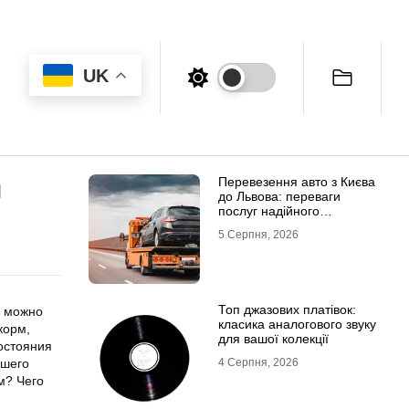
UK
Перевезення авто з Києва
и
до Львова: переваги
послуг надійного
евакуатора
5 Серпня, 2026
Топ джазових платівок:
о можно
класика аналогового звуку
корм,
для вашої колекції
остояния
ашего
4 Серпня, 2026
м? Чего