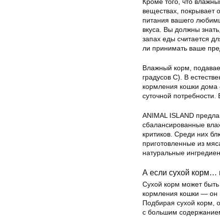
Кроме того, что влажн
веществах, покрывает о
питания вашего любимц
вкуса. Вы должны знать
запах еды считается д
ли принимать ваше пр
Влажный корм, подавае
градусов C). В естеств
кормления кошки дома 
суточной потребности. 
ANIMAL ISLAND предлаг
сбалансированные влаж
критиков. Среди них бл
приготовленные из мяс
натуральные ингредиен
А если сухой корм… 
Сухой корм может быть
кормления кошки — он 
Подбирая сухой корм, 
с большим содержанием 