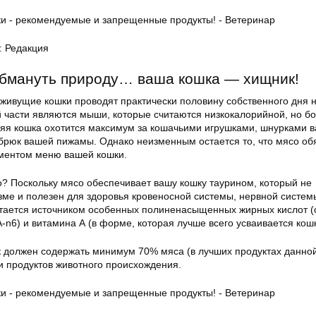
: Редакция
обмануть природу… ваша кошка — хищник!
живущие кошки проводят практически половину собственного дня н
 части являются мыши, которые считаются низкокалорийной, но бо
я кошка охотится максимум за кошачьими игрушками, шнурками 
 брюк вашей пижамы. Однако неизменным остается то, что мясо об
ментом меню вашей кошки.
о? Поскольку мясо обеспечивает вашу кошку таурином, который не
зме и полезен для здоровья кровеносной системы, нервной систем
итается источником особенных полиненасыщенных жирных кислот 
-n6) и витамина А (в форме, которая лучше всего усваивается кошк
 должен содержать минимум 70% мяса (в лучших продуктах данно
 и продуктов животного происхождения.