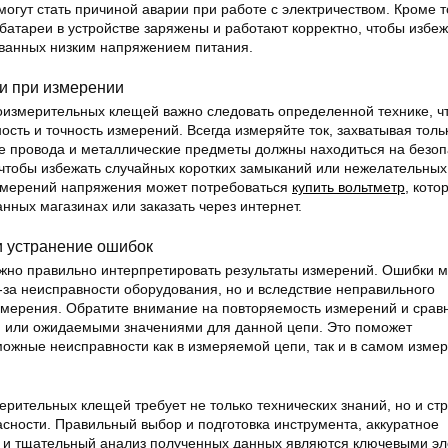
гут стать причиной аварии при работе с электричеством. Кроме т
 батареи в устройстве заряжены и работают корректно, чтобы избеж
ванных низким напряжением питания.
и при измерении
оизмерительных клещей важно следовать определенной технике, ч
ость и точность измерений. Всегда измеряйте ток, захватывая толь
ие провода и металлические предметы должны находиться на безо
 чтобы избежать случайных коротких замыканий или нежелательных
змерений напряжения может потребоваться
купить вольтметр
, кот
нных магазинах или заказать через интернет.
и устранение ошибок
жно правильно интерпретировать результаты измерений. Ошибки м
з-за неисправности оборудования, но и вследствие неправильного
мерения. Обратите внимание на повторяемость измерений и сравн
или ожидаемыми значениями для данной цепи. Это поможет
ожные неисправности как в измеряемой цепи, так и в самом изме
рительных клещей требует не только технических знаний, но и стр
сности. Правильный выбор и подготовка инструмента, аккуратное
 и тщательный анализ полученных данных являются ключевыми э