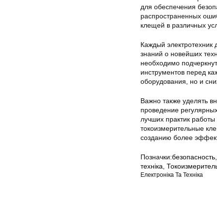
для обеспечения безоп
распространенных ошиб
клещей в различных ус
Каждый электротехник 
знаний о новейших тех
необходимо подчеркнут
инструментов перед ка
оборудования, но и сни
Важно также уделять в
проведение регулярных
лучших практик работы 
токоизмерительные клещ
созданию более эффект
Позначки:
безопасность
техніка
,
Токоизмерител
Електроніка Та Техніка