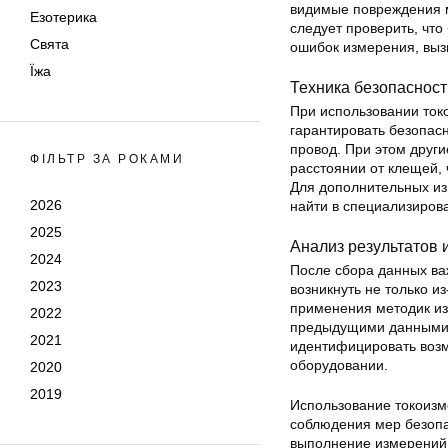
видимые повреждения мо
Езотерика
следует проверить, что
Свята
ошибок измерения, выз
Їжа
Техника безопасност
При использовании ток
гарантировать безопасн
провод. При этом друг
ФІЛЬТР ЗА РОКАМИ
расстоянии от клещей,
Для дополнительных и
2026
найти в специализирова
2025
Анализ результатов 
2024
После сбора данных ва
2023
возникнуть не только и
применения методик из
2022
предыдущими данными 
2021
идентифицировать возм
оборудовании.
2020
2019
Использование токоизме
соблюдения мер безопа
выполнение измерений