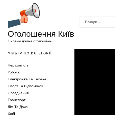
Оголошення
Перейти
Київ
до
вмісту
Оголошення Київ
Онлайн дошка оголошень
ФІЛЬТР ПО КАТЕГОРІЇ
Нерухомість
Робота
Електроніка Та Техніка
Спорт Та Відпочинок
Обладнання
Транспорт
Дім Та Дача
Хобі