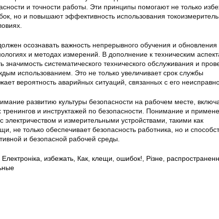
асности и точности работы. Эти принципы помогают не только изб
ок, но и повышают эффективность использования токоизмерител
ловиях.
должен осознавать важность непрерывного обучения и обновления
нологиях и методах измерений. В дополнение к техническим аспект
ь значимость систематического технического обслуживания и пров
ждым использованием. Это не только увеличивает срок службы
жает вероятность аварийных ситуаций, связанных с его неисправн
нимание развитию культуры безопасности на рабочем месте, включ
 тренингов и инструктажей по безопасности. Понимание и примен
с электричеством и измерительными устройствами, такими как
и, не только обеспечивает безопасность работника, но и способс
ивной и безопасной рабочей среды.
,
Електроніка
,
избежать
,
Как
,
клещи
,
ошибок!
,
Різне
,
распространен
ьные