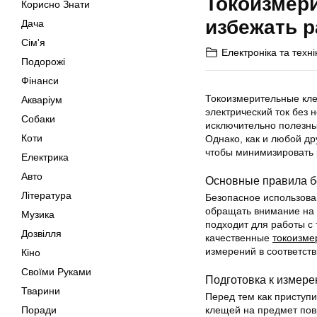
Токоизмери
Корисно Знати
избежать 
Дача
Сім'я
Електроніка та техні
Подорожі
Фінанси
Токоизмерительные кле
Акваріум
электрический ток без 
Собаки
исключительно полезны
Коти
Однако, как и любой др
чтобы минимизировать 
Електрика
Авто
Основные правила б
Література
Безопасное использова
обращать внимание на 
Музика
подходит для работы с 
Дозвілля
качественные
токоизме
измерений в соответст
Кіно
Своїми Руками
Подготовка к измер
Тварини
Перед тем как приступ
клещей на предмет пов
Поради