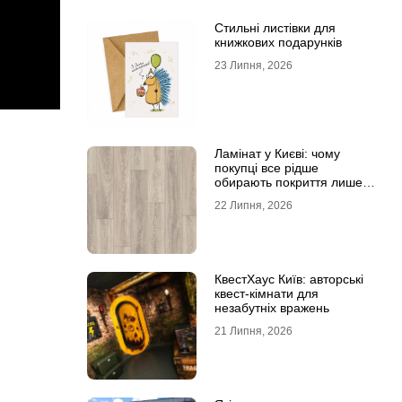
Стильні листівки для
книжкових подарунків
23 Липня, 2026
Ламінат у Києві: чому
покупці все рідше
обирають покриття лише
за фотографіями
22 Липня, 2026
КвестХаус Київ: авторські
квест-кімнати для
незабутніх вражень
21 Липня, 2026