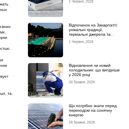
1 Червня, 2026
ежать
ьных
Відпочинок на Закарпатті:
 своих
унікальні традиції,
ам,
термальні джерела та
ерки
гірські маршрути
1 Червня, 2026
остью.
ая
ение
Відновлення чи новий
холодильник: що вигідніше
у 2026 році
твует
30 Травня, 2026
ных
,
та
,
Що потрібно знати перед
переходом на сонячну
енергію
26 Травня, 2026