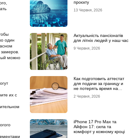
проєкту
ого,
ать
13 Червня, 2026
тобы
Актуальність пансіонатів
ко один
для літніх людей у наш час
пасном
9 Червня, 2026
 замеров.
орый можно
Как подготовить аттестат
огут
для подачи за границу и
не потерять время на
переделки
ите их с
2 Червня, 2026
рительном
iPhone 17 Pro Max та
огого
Айфон 17: сила та
комфорт у кожному кроці
лементами