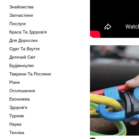
Знайомства
Запчастини
Послуги
Краса Та Здоров'я
Для Дорослих
Одяг Та Взуття
Дитячий Світ
Будівництво
Тварини Та Рослини
Різне
Оголошення
Економіка
Здоров'я
Туризм
Наука
Техніка