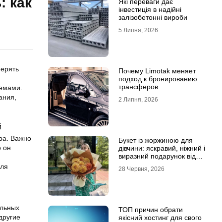
: как
Які переваги дає
інвестиція в надійні
залізобетонні вироби
5 Липня, 2026
мерять
Почему Limotak меняет
подход к бронированию
трансферов
темами.
ания,
2 Липня, 2026
й
ра. Важно
Букет із жоржиною для
о он
дівчини: яскравий, ніжний і
виразний подарунок від
Marta Flowers
для
28 Червня, 2026
ельных
ТОП причин обрати
другие
якісний хостинг для свого