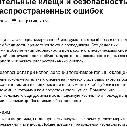
тельные клещи и безопасность
распространенных ошибок
ка
16 Травня, 2024
щи — это специализированный инструмент, который позволяет из
необходимости прямого контакта с проводником. Это делает их
ми в обеспечении безопасности при работе с электрическими сис
угой инструмент, они требуют аккуратного и осознанного использов
риски и избежать распространенных ошибок.
езопасности при использовании токоизмерительных клеще
ние токоизмерительных клещей начинается с их правильного выбо
характеристики и спецификации инструмента, чтобы убедиться, чт
токами, с которыми вам предстоит столкнуться. Помните, что
рительные клещи
должны иметь надежную изоляцию и подходить 
вии с вашими требованиями к безопасности.
ениям
ить к измерениям, важно провести визуальный осмотр токоизмерит
реждений или износа. Любые трещины, разрушения изоляции или 