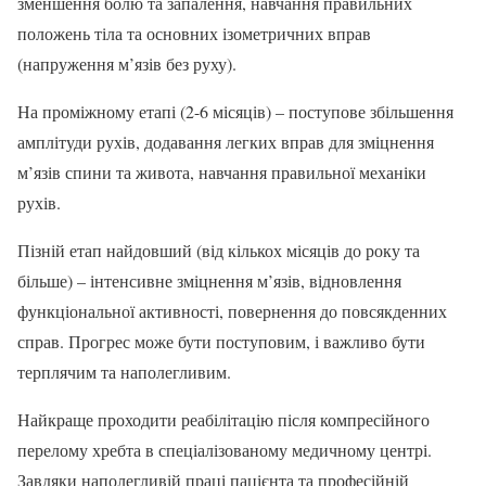
зменшення болю та запалення, навчання правильних
положень тіла та основних ізометричних вправ
(напруження м’язів без руху).
На проміжному етапі (2-6 місяців) – поступове збільшення
амплітуди рухів, додавання легких вправ для зміцнення
м’язів спини та живота, навчання правильної механіки
рухів.
Пізній етап найдовший (від кількох місяців до року та
більше) – інтенсивне зміцнення м’язів, відновлення
функціональної активності, повернення до повсякденних
справ. Прогрес може бути поступовим, і важливо бути
терплячим та наполегливим.
Найкраще проходити реабілітацію після компресійного
перелому хребта в спеціалізованому медичному центрі.
Завдяки наполегливій праці пацієнта та професійній