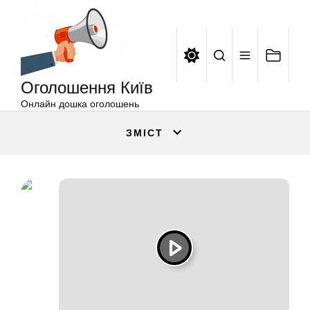
Оголошення
Перейти
Київ
до
вмісту
Оголошення Київ
Онлайн дошка оголошень
ЗМІСТ