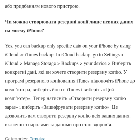
або придбанням нового пристрою.
Чи можна створювати резервні копії лише певних даних
на моєму iPhone?
Yes, you can backup only specific data on your iPhone by using
iCloud or iTunes backup. In iCloud backup, go to Settings >
iCloud > Manage Storage > Backups > your device > Виберіть
конкретні дані, які ви хочете створити резервну копію. У
програмі резервного копіювання iTunes підключіть iPhone до
комп’ютера, виберіть його в iTunes і виберіть «Цей
комп’ютер». Тепер натисніть «Створити резервну копію
зараз» і виберіть «Зашифрувати резервну копію». Це
дозволить вам створити резервну копію всіх ваших даних,
включно з паролями та даними про стан здоров’я.
Categories:
Техніка