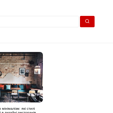
Пошук
 мінімалізм: які стилі
 в дизайні ресторанів