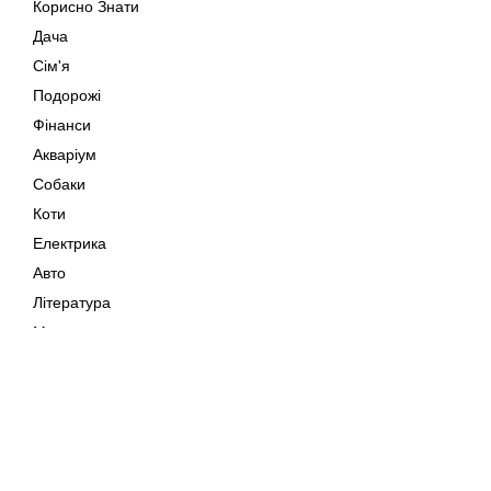
Корисно Знати
Дача
Сім'я
Подорожі
Фінанси
Акваріум
Собаки
Коти
Електрика
Авто
Література
Музика
Дозвілля
Кіно
Мапа сайту
Своїми Руками
Тварини
Авторське право © 202
Поради