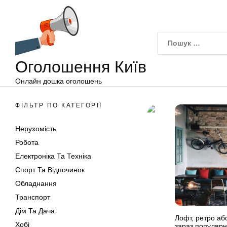
Оголошення
Перейти
Київ
до
вмісту
Оголошення Київ
Онлайн дошка оголошень
ФІЛЬТР ПО КАТЕГОРІЇ
Нерухомість
Робота
Електроніка Та Техніка
Спорт Та Відпочинок
Обладнання
Транспорт
Дім Та Дача
Лофт, ретро або
Хобі
зараз популярні