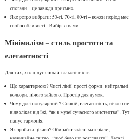
спогади – це завжди приємно.
Яке ретро вибрати: 50-ті, 70-ті, 80-ті – кожен період має
свої особливості. Вибір за вами.
Мінімалізм – стиль простоти та
елегантності
Для тих, хто цінує спокій і лаконічність:
Що характерною? Чисті лінії, прості форми, нейтральні
кольори, нічого зайвого. Простір для думок.
Чому досі популярний ? Спокій, елегантність, нічого не
відволікає від їжі, “як в музеї сучасного мистецтва”. Тут
панує гармонія.
Як зробити цікаво? Обирайте якісні матеріали,
незвичайне світло , “щоб було що розглядати”. Деталі