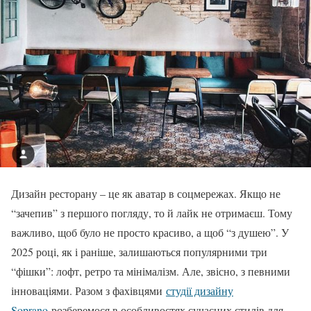
Дизайн ресторану – це як аватар в соцмережах. Якщо не
“зачепив” з першого погляду, то й лайк не отримаєш. Тому
важливо, щоб було не просто красиво, а щоб “з душею”. У
2025 році, як і раніше, залишаються популярними три
“фішки”: лофт, ретро та мінімалізм. Але, звісно, з певними
інноваціями. Разом з фахівцями
студії дизайну
Soprano
розберемося в особливостях сучасних стилів для