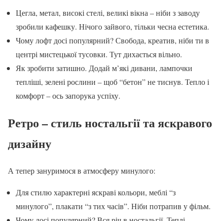
Цегла, метал, високі стелі, великі вікна – ніби з заводу
зробили кафешку. Нічого зайвого, тільки чесна естетика.
Чому лофт досі популярний? Свобода, креатив, ніби ти в
центрі мистецької тусовки. Тут дихається вільно.
Як зробити затишно. Додай м’які дивани, лампочки
тепліші, зелені рослини – щоб “бетон” не тиснув. Тепло і
комфорт – ось запорука успіху.
Ретро – стиль ностальгії та яскравого
дизайну
А тепер зануримося в атмосферу минулого:
Для стилю характерні яскраві кольори, меблі “з
минулого”, плакати “з тих часів”. Ніби потрапив у фільм.
Чому досі популярний? Вся річ в ностальгії. Теплі