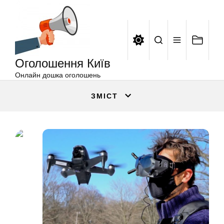
Оголошення
Перейти
Київ
до
вмісту
Оголошення Київ
Онлайн дошка оголошень
ЗМІСТ