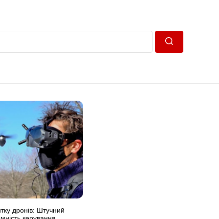
Пошук
тку дронів: Штучний
омність керування