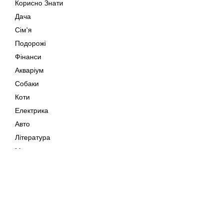
Корисно Знати
Дача
Сім'я
Подорожі
Фінанси
Акваріум
Собаки
Коти
Електрика
Авто
Література
Музика
Дозвілля
Кіно
Мапа сайту
Своїми Руками
Тварини
Авторське право © 202
Поради