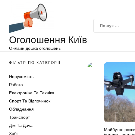
Оголошення
Перейти
Київ
до
вмісту
Оголошення Київ
Онлайн дошка оголошень
ФІЛЬТР ПО КАТЕГОРІЇ
Нерухомість
Робота
Електроніка Та Техніка
Спорт Та Відпочинок
Обладнання
Транспорт
Дім Та Дача
Майбутнє розви
Хобі
інтелект, автон