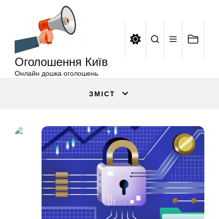
Оголошення
Перейти
Київ
до
вмісту
Оголошення Київ
Онлайн дошка оголошень
ЗМІСТ