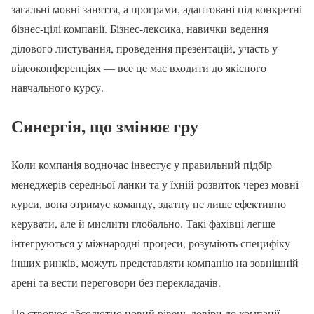
загальні мовні заняття, а програми, адаптовані під конкретні
бізнес-цілі компанії. Бізнес-лексика, навички ведення
ділового листування, проведення презентацій, участь у
відеоконференціях — все це має входити до якісного
навчального курсу.
Синергія, що змінює гру
Коли компанія водночас інвестує у правильний підбір
менеджерів середньої ланки та у їхній розвиток через мовні
курси, вона отримує команду, здатну не лише ефективно
керувати, але й мислити глобально. Такі фахівці легше
інтегруються у міжнародні процеси, розуміють специфіку
інших ринків, можуть представляти компанію на зовнішній
арені та вести переговори без перекладачів.
Це створює абсолютно новий рівень довіри до компанії —