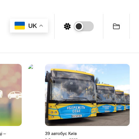
UK
і –
39 автобус Київ