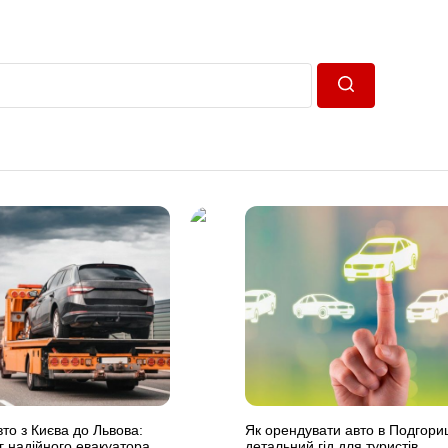
Пошук
то з Києва до Львова:
Як орендувати авто в Подгориц
г надійного евакуатора
детальний гід для туристів