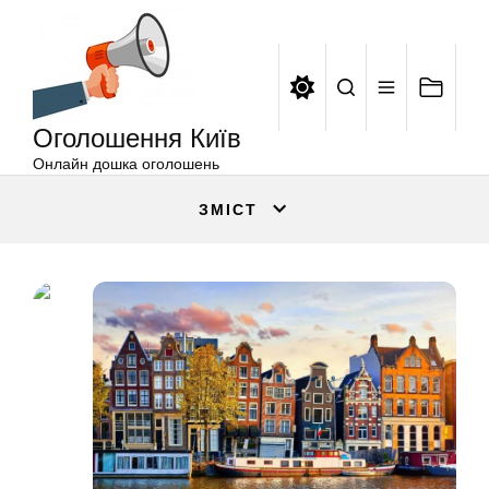
Оголошення
Перейти
Київ
до
вмісту
Оголошення Київ
Онлайн дошка оголошень
ЗМІСТ