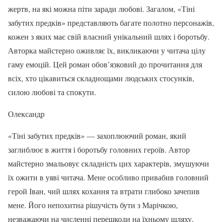
жертв, на які можна піти заради любові. Загалом, «Тіні
забутих предків» представляють багате полотно персонажів,
кожен з яких має свій власний унікальний шлях і боротьбу.
Авторка майстерно оживляє їх, викликаючи у читача цілу
гаму емоцій. Цей роман обов’язковий до прочитання для
всіх, хто цікавиться складнощами людських стосунків,
силою любові та спокути.
Олександр
«Тіні забутих предків» — захоплюючий роман, який
заглиблює в життя і боротьбу головних героїв. Автор
майстерно змальовує складність цих характерів, змушуючи
їх ожити в уяві читача. Мене особливо привабив головний
герой Іван, чий шлях кохання та втрати глибоко зачепив
мене. Його непохитна рішучість бути з Марічкою,
незважаючи на численні перешкоди на їхньому шляху,