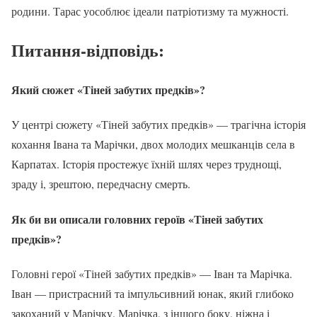
родини. Тарас уособлює ідеали патріотизму та мужності.
Питання-відповідь:
Який сюжет «Тіней забутих предків»?
У центрі сюжету «Тіней забутих предків» — трагічна історія
кохання Івана та Марічки, двох молодих мешканців села в
Карпатах. Історія простежує їхній шлях через труднощі,
зраду і, зрештою, передчасну смерть.
Як би ви описали головних героїв «Тіней забутих
предків»?
Головні герої «Тіней забутих предків» — Іван та Марічка.
Іван — пристрасний та імпульсивний юнак, який глибоко
закоханий у Марічку. Марічка, з іншого боку, ніжна і