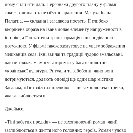
йому сили йти далі. Персонажі другого плану у фільмі
також залишають незабутнє враження. Мачуха Івана,
Палагна, — складна і загадкова постать. Її глибоко
вкорінена образа на Івана додає елементу напруженості в
історію, а її остаточна трансформація є несподіваною і
потужною. У фільмі також заслуговує на увагу зображення
мешканців села. Їхні звичаї та традиції чудово змальовані,
даючи глядачам змогу зазирнути у багате полотно
української культури. Ритуали та забобони, яких вони
дотримуються, додають оповіді ще один шар містики.
Загалом, «Тіні забутих предків» — це захоплююча стрічка,
яка заглиблюється в
Джеймсе.
«Тіні забутих предків» — це захоплюючий роман, який
заглиблюється в життя його головних героїв. Роман чудово