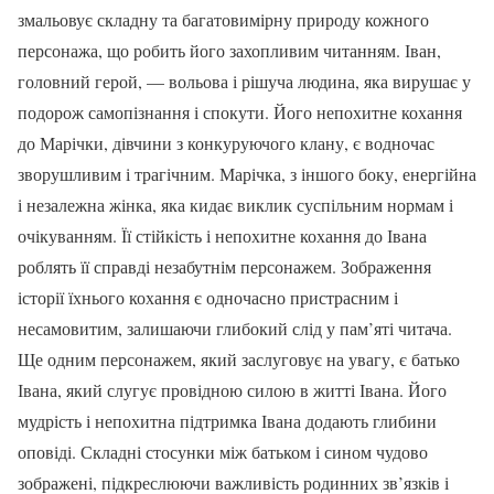
змальовує складну та багатовимірну природу кожного
персонажа, що робить його захопливим читанням. Іван,
головний герой, — вольова і рішуча людина, яка вирушає у
подорож самопізнання і спокути. Його непохитне кохання
до Марічки, дівчини з конкуруючого клану, є водночас
зворушливим і трагічним. Марічка, з іншого боку, енергійна
і незалежна жінка, яка кидає виклик суспільним нормам і
очікуванням. Її стійкість і непохитне кохання до Івана
роблять її справді незабутнім персонажем. Зображення
історії їхнього кохання є одночасно пристрасним і
несамовитим, залишаючи глибокий слід у пам’яті читача.
Ще одним персонажем, який заслуговує на увагу, є батько
Івана, який слугує провідною силою в житті Івана. Його
мудрість і непохитна підтримка Івана додають глибини
оповіді. Складні стосунки між батьком і сином чудово
зображені, підкреслюючи важливість родинних зв’язків і