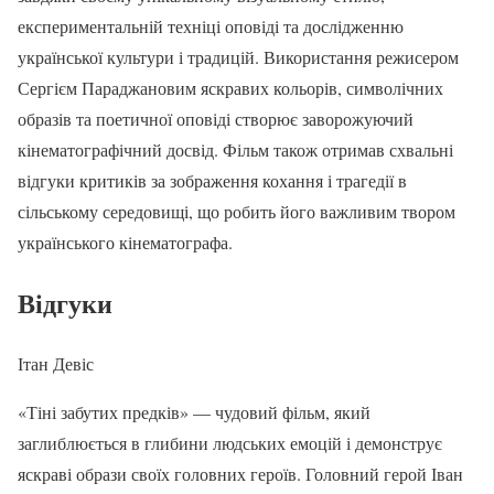
експериментальній техніці оповіді та дослідженню
української культури і традицій. Використання режисером
Сергієм Параджановим яскравих кольорів, символічних
образів та поетичної оповіді створює заворожуючий
кінематографічний досвід. Фільм також отримав схвальні
відгуки критиків за зображення кохання і трагедії в
сільському середовищі, що робить його важливим твором
українського кінематографа.
Відгуки
Ітан Девіс
«Тіні забутих предків» — чудовий фільм, який
заглиблюється в глибини людських емоцій і демонструє
яскраві образи своїх головних героїв. Головний герой Іван