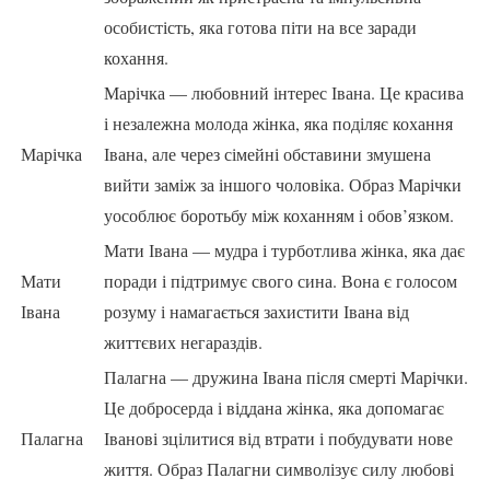
особистість, яка готова піти на все заради
кохання.
Марічка — любовний інтерес Івана. Це красива
і незалежна молода жінка, яка поділяє кохання
Марічка
Івана, але через сімейні обставини змушена
вийти заміж за іншого чоловіка. Образ Марічки
уособлює боротьбу між коханням і обов’язком.
Мати Івана — мудра і турботлива жінка, яка дає
Мати
поради і підтримує свого сина. Вона є голосом
Івана
розуму і намагається захистити Івана від
життєвих негараздів.
Палагна — дружина Івана після смерті Марічки.
Це добросерда і віддана жінка, яка допомагає
Палагна
Іванові зцілитися від втрати і побудувати нове
життя. Образ Палагни символізує силу любові