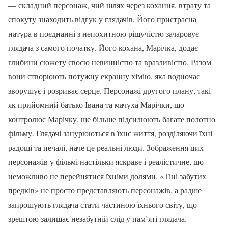
— складний персонаж, чий шлях через кохання, втрату та
спокуту знаходить відгук у глядачів. Його пристрасна
натура в поєднанні з непохитною рішучістю зачаровує
глядача з самого початку. Його кохана, Марічка, додає
глибини сюжету своєю невинністю та вразливістю. Разом
вони створюють потужну екранну хімію, яка водночас
зворушує і розриває серце. Персонажі другого плану, такі
як прийомний батько Івана та мачуха Марічки, що
контролює Марічку, ще більше підсилюють багате полотно
фільму. Глядачі занурюються в їхнє життя, розділяючи їхні
радощі та печалі, наче це реальні люди. Зображення цих
персонажів у фільмі настільки яскраве і реалістичне, що
неможливо не перейнятися їхніми долями. «Тіні забутих
предків» не просто представляють персонажів, а радше
запрошують глядача стати частиною їхнього світу, що
зрештою залишає незабутній слід у пам’яті глядача.