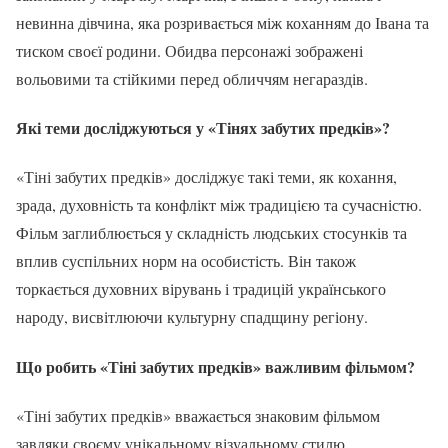
невинна дівчина, яка розривається між коханням до Івана та
тиском своєї родини. Обидва персонажі зображені
вольовими та стійкими перед обличчям негараздів.
Які теми досліджуються у «Тінях забутих предків»?
«Тіні забутих предків» досліджує такі теми, як кохання,
зрада, духовність та конфлікт між традицією та сучасністю.
Фільм заглиблюється у складність людських стосунків та
вплив суспільних норм на особистість. Він також
торкається духовних вірувань і традицій українського
народу, висвітлюючи культурну спадщину регіону.
Що робить «Тіні забутих предків» важливим фільмом?
«Тіні забутих предків» вважається знаковим фільмом
завдяки своєму унікальному візуальному стилю,