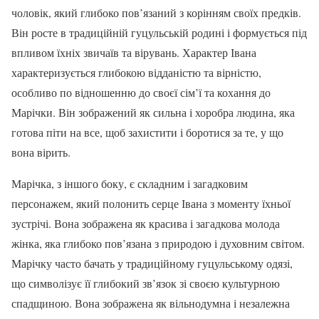
чоловік, який глибоко пов’язаний з корінням своїх предків.
Він росте в традиційній гуцульській родині і формується під
впливом їхніх звичаїв та вірувань. Характер Івана
характеризується глибокою відданістю та вірністю,
особливо по відношенню до своєї сім’ї та кохання до
Марічки. Він зображений як сильна і хоробра людина, яка
готова піти на все, щоб захистити і боротися за те, у що
вона вірить.
Марічка, з іншого боку, є складним і загадковим
персонажем, який полонить серце Івана з моменту їхньої
зустрічі. Вона зображена як красива і загадкова молода
жінка, яка глибоко пов’язана з природою і духовним світом.
Марічку часто бачать у традиційному гуцульському одязі,
що символізує її глибокий зв’язок зі своєю культурною
спадщиною. Вона зображена як вільнодумна і незалежна