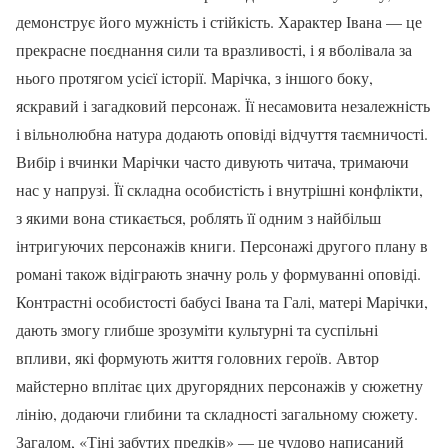
демонструє його мужність і стійкість. Характер Івана — це
прекрасне поєднання сили та вразливості, і я вболівала за
нього протягом усієї історії. Марічка, з іншого боку,
яскравий і загадковий персонаж. Її несамовита незалежність
і вільнолюбна натура додають оповіді відчуття таємничості.
Вибір і вчинки Марічки часто дивують читача, тримаючи
нас у напрузі. Її складна особистість і внутрішні конфлікти,
з якими вона стикається, роблять її одним з найбільш
інтригуючих персонажів книги. Персонажі другого плану в
романі також відіграють значну роль у формуванні оповіді.
Контрастні особистості бабусі Івана та Галі, матері Марічки,
дають змогу глибше зрозуміти культурні та суспільні
впливи, які формують життя головних героїв. Автор
майстерно вплітає цих другорядних персонажів у сюжетну
лінію, додаючи глибини та складності загальному сюжету.
Загалом, «Тіні забутих предків» — це чудово написаний