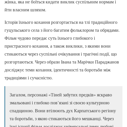
жінка, яка не боїться кидати виклик суспільним нормам і
йти власним шляхом.
Історія їхнього кохання розгортається на тлі традиційного
гуцульського села з його багатим фольклором та обрядами.
Фільм чудово передає суть їхнього глибокого і
пристрасного кохання, а також виклики, з якими вони
стикаються через суспільні очікування і трагічні події, що
розгортаються. Через образи Івана та Марічки Параджанов
досліджує теми кохання, ідентичності та боротьби між
традиціями і сучасністю.
Загалом, персонажі «Тіней забутих предків» яскраво
змальовані і глибоко пов’язані зі своєю культурною
спадщиною. Вони втілюють дух Карпатського регіону
та боротьби, з якою стикаються його мешканці. Через
їхні історії фільм досліджує універсальні теми любові,