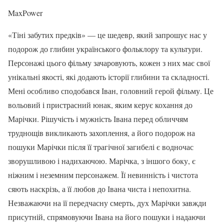
MaxPower
«Тіні забутих предків» — це шедевр, який запрошує нас у
подорож до глибин українського фольклору та культури.
Персонажі цього фільму зачаровують, кожен з них має свої
унікальні якості, які додають історії глибини та складності.
Мені особливо сподобався Іван, головний герой фільму. Це
вольовий і пристрасний юнак, яким керує кохання до
Марічки. Рішучість і мужність Івана перед обличчям
труднощів викликають захоплення, а його подорож на
пошуки Марічки після її трагічної загибелі є водночас
зворушливою і надихаючою. Марічка, з іншого боку, є
ніжним і неземним персонажем. Її невинність і чистота
сяють наскрізь, а її любов до Івана чиста і непохитна.
Незважаючи на її передчасну смерть, дух Марічки завжди
присутній, спрямовуючи Івана на його пошуки і надаючи