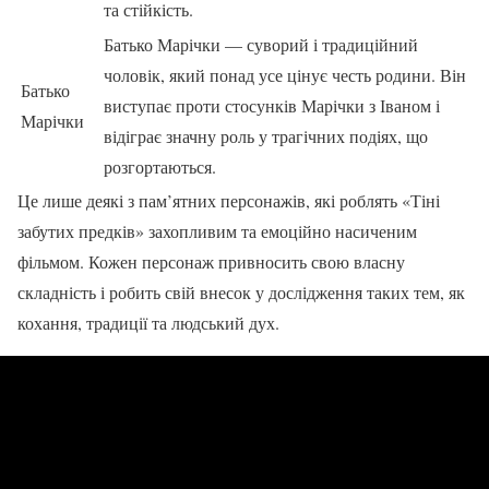
та стійкість.
Батько Марічки — суворий і традиційний
чоловік, який понад усе цінує честь родини. Він
Батько
виступає проти стосунків Марічки з Іваном і
Марічки
відіграє значну роль у трагічних подіях, що
розгортаються.
Це лише деякі з пам’ятних персонажів, які роблять «Тіні
забутих предків» захопливим та емоційно насиченим
фільмом. Кожен персонаж привносить свою власну
складність і робить свій внесок у дослідження таких тем, як
кохання, традиції та людський дух.