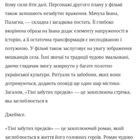
йому сили йти далі. Персонажі другого плану у фільмі
також залишають незабутнє враження. Мачуха Івана,
Палагна, — складна і загадкова постать. Її глибоко
вкорінена образа на Івана додає елементу напруженості в
історію, а її остаточна трансформація є несподіваною і
потужною. У фільмі також заслуговує на увагу зображення
мешканців села. Їхні звичаї та традиції чудово змальовані,
даючи глядачам змогу зазирнути у багате полотно
української культури. Ритуали та забобони, яких вони
дотримуються, додають оповіді ще один шар містики.
Загалом, «Тіні забутих предків» — це захоплююча стрічка,
яка заглиблюється в
Джеймсе.
«Тіні забутих предків» — це захоплюючий роман, який
заглиблюється в життя його головних героїв. Роман чудово