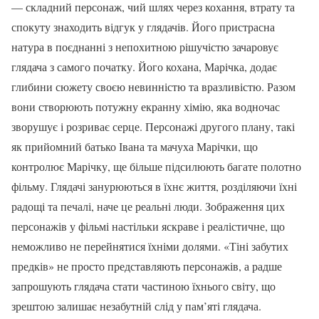
— складний персонаж, чий шлях через кохання, втрату та
спокуту знаходить відгук у глядачів. Його пристрасна
натура в поєднанні з непохитною рішучістю зачаровує
глядача з самого початку. Його кохана, Марічка, додає
глибини сюжету своєю невинністю та вразливістю. Разом
вони створюють потужну екранну хімію, яка водночас
зворушує і розриває серце. Персонажі другого плану, такі
як прийомний батько Івана та мачуха Марічки, що
контролює Марічку, ще більше підсилюють багате полотно
фільму. Глядачі занурюються в їхнє життя, розділяючи їхні
радощі та печалі, наче це реальні люди. Зображення цих
персонажів у фільмі настільки яскраве і реалістичне, що
неможливо не перейнятися їхніми долями. «Тіні забутих
предків» не просто представляють персонажів, а радше
запрошують глядача стати частиною їхнього світу, що
зрештою залишає незабутній слід у пам’яті глядача.