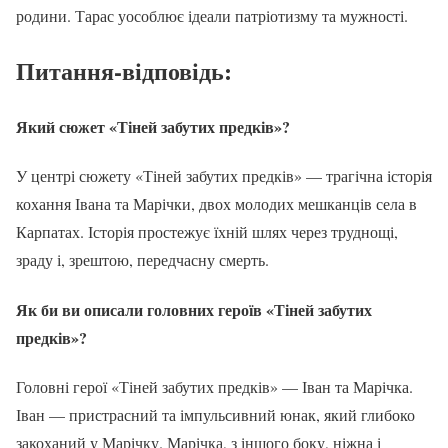
родини. Тарас уособлює ідеали патріотизму та мужності.
Питання-відповідь:
Який сюжет «Тіней забутих предків»?
У центрі сюжету «Тіней забутих предків» — трагічна історія
кохання Івана та Марічки, двох молодих мешканців села в
Карпатах. Історія простежує їхній шлях через труднощі,
зраду і, зрештою, передчасну смерть.
Як би ви описали головних героїв «Тіней забутих
предків»?
Головні герої «Тіней забутих предків» — Іван та Марічка.
Іван — пристрасний та імпульсивний юнак, який глибоко
закоханий у Марічку. Марічка, з іншого боку, ніжна і