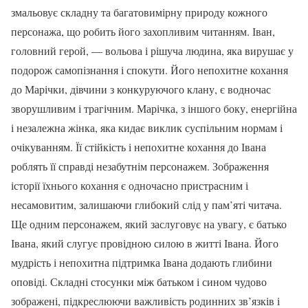
змальовує складну та багатовимірну природу кожного
персонажа, що робить його захопливим читанням. Іван,
головний герой, — вольова і рішуча людина, яка вирушає у
подорож самопізнання і спокути. Його непохитне кохання
до Марічки, дівчини з конкуруючого клану, є водночас
зворушливим і трагічним. Марічка, з іншого боку, енергійна
і незалежна жінка, яка кидає виклик суспільним нормам і
очікуванням. Її стійкість і непохитне кохання до Івана
роблять її справді незабутнім персонажем. Зображення
історії їхнього кохання є одночасно пристрасним і
несамовитим, залишаючи глибокий слід у пам’яті читача.
Ще одним персонажем, який заслуговує на увагу, є батько
Івана, який слугує провідною силою в житті Івана. Його
мудрість і непохитна підтримка Івана додають глибини
оповіді. Складні стосунки між батьком і сином чудово
зображені, підкреслюючи важливість родинних зв’язків і