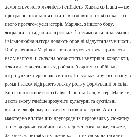
демонструє його мужність і стійкість. Характер Івана — це
прекрасне поєднання сили та вразливості, і я вболівала за
нього протягом усієї історії. Марічка, з іншого боку,
яскравий і загадковий персонаж. Її несамовита незалежність
і вільнолюбна натура додають оповіді відчуття таємничості.
Вибір і вчинки Марічки часто дивують читача, тримаючи
нас у напрузі. Її складна особистість і внутрішні конфлікти,
з якими вона стикається, роблять її одним з найбільш
інтригуючих персонажів книги. Персонажі другого плану в
романі також відіграють значну роль у формуванні оповіді.
Контрастні особистості бабусі Івана та Галі, матері Марічки,
дають змогу глибше зрозуміти культурні та суспільні
впливи, які формують життя головних героїв. Автор
майстерно вплітає цих другорядних персонажів у сюжетну
лінію, додаючи глибини та складності загальному сюжету.
Загалом, «Тіні забутих предків» — це чудово написаний