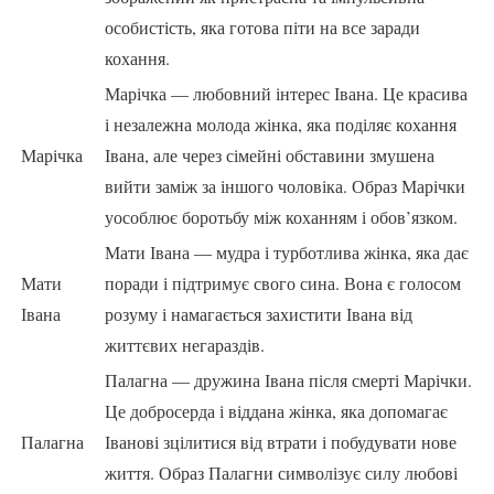
особистість, яка готова піти на все заради
кохання.
Марічка — любовний інтерес Івана. Це красива
і незалежна молода жінка, яка поділяє кохання
Марічка
Івана, але через сімейні обставини змушена
вийти заміж за іншого чоловіка. Образ Марічки
уособлює боротьбу між коханням і обов’язком.
Мати Івана — мудра і турботлива жінка, яка дає
Мати
поради і підтримує свого сина. Вона є голосом
Івана
розуму і намагається захистити Івана від
життєвих негараздів.
Палагна — дружина Івана після смерті Марічки.
Це добросерда і віддана жінка, яка допомагає
Палагна
Іванові зцілитися від втрати і побудувати нове
життя. Образ Палагни символізує силу любові