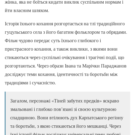
жінка, яка не боїться кидати виклик суспільним нормам і
йти власним шляхом.
Історія їхнього кохання розгортається на тлі традиційного
гуцульського села з його багатим фольклором та обрядами.
Фільм чудово передає суть їхнього глибокого і
пристрасного кохання, а також виклики, з якими вони
стикаються через суспільні очікування і трагічні події, що
розгортаються. Через образи Івана та Марічки Параджанов
досліджує теми кохання, ідентичності та боротьби між
традиціями і сучасністю.
Загалом, персонажі «Тіней забутих предків» яскраво
змальовані і глибоко пов’язані зі своєю культурною
спадщиною. Вони втілюють дух Карпатського регіону
та боротьби, з якою стикаються його мешканці. Через
їхні історії фільм досліджує універсальні теми любові,