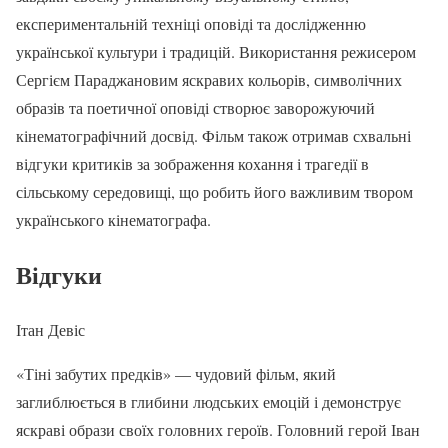
експериментальній техніці оповіді та дослідженню
української культури і традицій. Використання режисером
Сергієм Параджановим яскравих кольорів, символічних
образів та поетичної оповіді створює заворожуючий
кінематографічний досвід. Фільм також отримав схвальні
відгуки критиків за зображення кохання і трагедії в
сільському середовищі, що робить його важливим твором
українського кінематографа.
Відгуки
Ітан Девіс
«Тіні забутих предків» — чудовий фільм, який
заглиблюється в глибини людських емоцій і демонструє
яскраві образи своїх головних героїв. Головний герой Іван