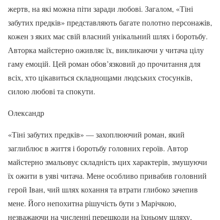
жертв, на які можна піти заради любові. Загалом, «Тіні
забутих предків» представляють багате полотно персонажів,
кожен з яких має свій власний унікальний шлях і боротьбу.
Авторка майстерно оживляє їх, викликаючи у читача цілу
гаму емоцій. Цей роман обов’язковий до прочитання для
всіх, хто цікавиться складнощами людських стосунків,
силою любові та спокути.
Олександр
«Тіні забутих предків» — захоплюючий роман, який
заглиблює в життя і боротьбу головних героїв. Автор
майстерно змальовує складність цих характерів, змушуючи
їх ожити в уяві читача. Мене особливо привабив головний
герой Іван, чий шлях кохання та втрати глибоко зачепив
мене. Його непохитна рішучість бути з Марічкою,
незважаючи на численні перешкоди на їхньому шляху,