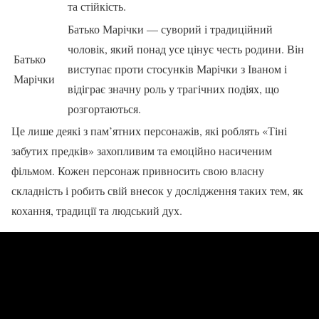
та стійкість.
Батько Марічки — суворий і традиційний
чоловік, який понад усе цінує честь родини. Він
Батько
виступає проти стосунків Марічки з Іваном і
Марічки
відіграє значну роль у трагічних подіях, що
розгортаються.
Це лише деякі з пам’ятних персонажів, які роблять «Тіні
забутих предків» захопливим та емоційно насиченим
фільмом. Кожен персонаж привносить свою власну
складність і робить свій внесок у дослідження таких тем, як
кохання, традиції та людський дух.