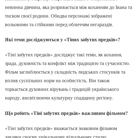
невинна дівчина, яка розривається між коханням до Івана та
тиском своєї родини. Обидва персонажі зображені
вольовими та стійкими перед обличчям негараздів.
Які теми досліджуються у «Тінях забутих предків»?
«Тіні забутих предків» досліджує такі теми, як кохання,
зрада, духовність та конфлікт між традицією та сучасністю.
Фільм заглиблюється у складність людських стосунків та
вплив суспільних норм на особистість. Він також
торкається духовних вірувань і традицій українського
народу, висвітлюючи культурну спадщину регіону.
Що робить «Тіні забутих предків» важливим фільмом?
«Тіні забутих предків» вважається знаковим фільмом
завдяки своєму унікальному візуальному стилю,