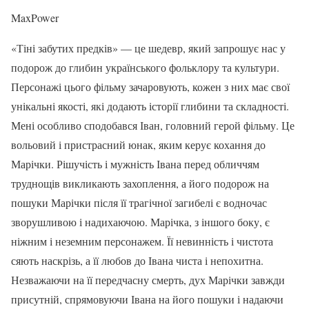
MaxPower
«Тіні забутих предків» — це шедевр, який запрошує нас у
подорож до глибин українського фольклору та культури.
Персонажі цього фільму зачаровують, кожен з них має свої
унікальні якості, які додають історії глибини та складності.
Мені особливо сподобався Іван, головний герой фільму. Це
вольовий і пристрасний юнак, яким керує кохання до
Марічки. Рішучість і мужність Івана перед обличчям
труднощів викликають захоплення, а його подорож на
пошуки Марічки після її трагічної загибелі є водночас
зворушливою і надихаючою. Марічка, з іншого боку, є
ніжним і неземним персонажем. Її невинність і чистота
сяють наскрізь, а її любов до Івана чиста і непохитна.
Незважаючи на її передчасну смерть, дух Марічки завжди
присутній, спрямовуючи Івана на його пошуки і надаючи