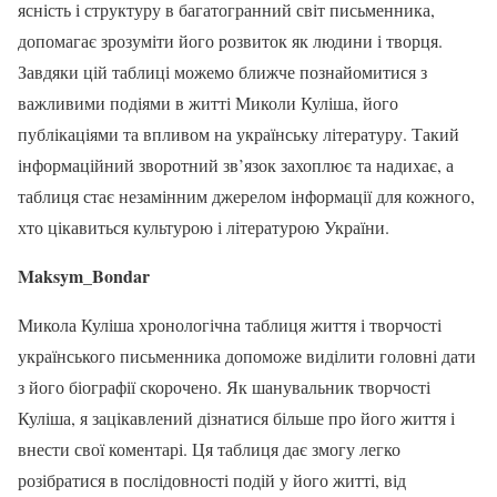
ясність і структуру в багатогранний світ письменника,
допомагає зрозуміти його розвиток як людини і творця.
Завдяки цій таблиці можемо ближче познайомитися з
важливими подіями в житті Миколи Куліша, його
публікаціями та впливом на українську літературу. Такий
інформаційний зворотний зв’язок захоплює та надихає, а
таблиця стає незамінним джерелом інформації для кожного,
хто цікавиться культурою і літературою України.
Maksym_Bondar
Микола Куліша хронологічна таблиця життя і творчості
українського письменника допоможе виділити головні дати
з його біографії скорочено. Як шанувальник творчості
Куліша, я зацікавлений дізнатися більше про його життя і
внести свої коментарі. Ця таблиця дає змогу легко
розібратися в послідовності подій у його житті, від