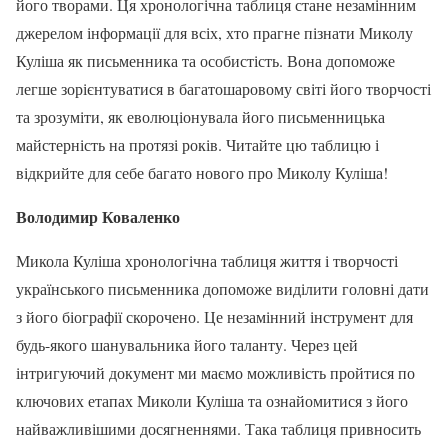
його творами. Ця хронологічна таблиця стане незамінним
джерелом інформації для всіх, хто прагне пізнати Миколу
Куліша як письменника та особистість. Вона допоможе
легше зорієнтуватися в багатошаровому світі його творчості
та зрозуміти, як еволюціонувала його письменницька
майстерність на протязі років. Читайте цю таблицю і
відкрийте для себе багато нового про Миколу Куліша!
Володимир Коваленко
Микола Куліша хронологічна таблиця життя і творчості
українського письменника допоможе виділити головні дати
з його біографії скорочено. Це незамінний інструмент для
будь-якого шанувальника його таланту. Через цей
інтригуючий документ ми маємо можливість пройтися по
ключових етапах Миколи Куліша та ознайомитися з його
найважливішими досягненнями. Така таблиця привносить