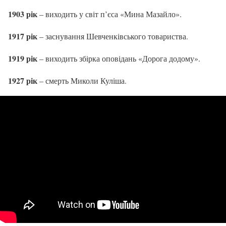
1903 рік
– виходить у світ п’єса «Мина Мазайло».
1917 рік
– заснування Шевченківського товариства.
1919 рік
– виходить збірка оповідань «Дорога додому».
1927 рік
– смерть Миколи Куліша.