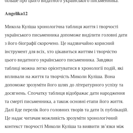
більше про цього видатного українського письменника.
Angelika12
Микола Куліша хронологічна таблиця життя і творчості
українського письменника допоможе виділити головні дати
з його біографії скорочено. Це надзвичайно корисний
інструмент для всіх, хто цікавиться життям і творчістю
цього видатного українського письменника. Завдяки
таблиці можна легко орієнтуватися в хронології подій, які
впливали на життя та творчість Миколи Куліша. Вона
допоможе зрозуміти його шлях до літературного успіху та
досягнень. Спочатку таблиця відображає дати народження
та смерті письменника, а також основні етапи його життя.
Далі йде перелік його головних творів та дати їх публікацій.
Це надає читачам можливість зрозуміти хронологічний
контекст творчості Миколи Куліша та виявити зв’язки між