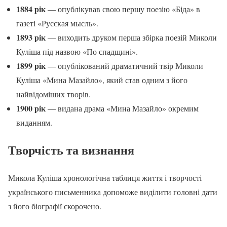
1884 рік
— опублікував свою першу поезію «Біда» в
газеті «Русская мысль».
1893 рік
— виходить друком перша збірка поезій Миколи
Куліша під назвою «По спадщині».
1899 рік
— опублікований драматичний твір Миколи
Куліша «Мина Мазайло», який став одним з його
найвідоміших творів.
1900 рік
— видана драма «Мина Мазайло» окремим
виданням.
Творчість та визнання
Микола Куліша хронологічна таблиця життя і творчості
українського письменника допоможе виділити головні дати
з його біографії скорочено.