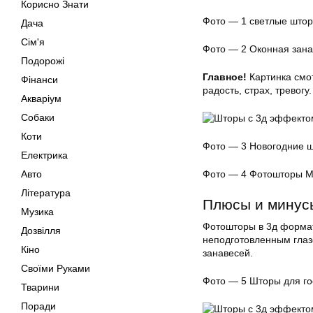
Корисно Знати
Фото — 1 светлые што
Дача
Сім'я
Фото — 2 Оконная зана
Подорожі
Главное!
Картинка смо
Фінанси
радость, страх, тревог
Акваріум
Собаки
Коти
Фото — 3 Новогодние 
Електрика
Фото — 4 Фотошторы М
Авто
Література
Плюсы и минус
Музика
Фотошторы в 3д формат
Дозвілля
неподготовленным глаз
Кіно
занавесей.
Своїми Руками
Фото — 5 Шторы для го
Тварини
Поради