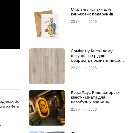
Стильні листівки для
книжкових подарунків
23 Липня, 2026
Ламінат у Києві: чому
покупці все рідше
обирають покриття лише
за фотографіями
22 Липня, 2026
КвестХаус Київ: авторські
квест-кімнати для
рдинах 3d
незабутніх вражень
 у себя в
21 Липня, 2026
х