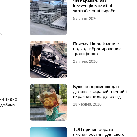
Які переваги дає
інвестиція в надійні
залізобетонні вироби
5 Липня, 2026
я –
Почему Limotak меняет
подход к бронированию
трансферов
2 Липня, 2026
Букет із жоржиною для
дівчини: яскравий, ніжний і
виразний подарунок від
ни видно
Marta Flowers
28 Червня, 2026
одобных
ТОП причин обрати
якісний хостинг для свого