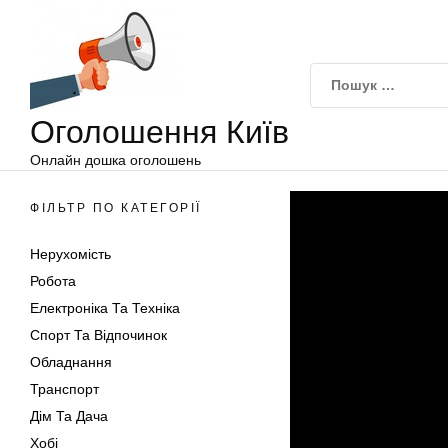
Оголошення
Перейти
Київ
до
вмісту
Оголошення Київ
Онлайн дошка оголошень
ФІЛЬТР ПО КАТЕГОРІЇ
Нерухомість
Робота
Електроніка Та Техніка
Спорт Та Відпочинок
Обладнання
Транспорт
Дім Та Дача
Хобі