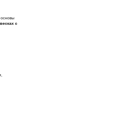
 основы
весках с
и,