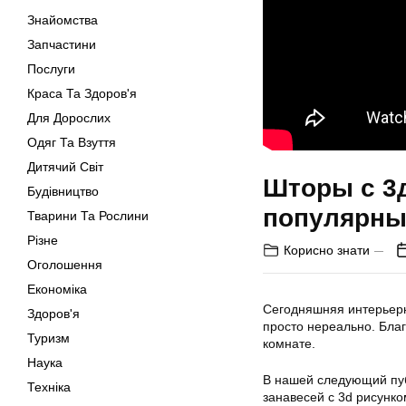
Знайомства
Запчастини
Послуги
Краса Та Здоров'я
Для Дорослих
Одяг Та Взуття
Дитячий Світ
Шторы с 3
Будівництво
популярны
Тварини Та Рослини
Різне
Корисно знати
Оголошення
Економіка
Сегодняшняя интерьерн
Здоров'я
просто нереально. Бла
Туризм
комнате.
Наука
В нашей следующий пуб
Техніка
занавесей с 3d рисунко