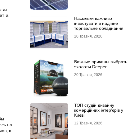
е из
т, а
Наскільки важливо
інвестувати в надійне
торгівельне обладнання
20 Травня, 2026
Важные причины выбрать
эхолоты Deeper
20 Травня, 2026
ТОП студій дизайну
комерційних інтер’єрів у
Києві
Вы
12 Травня, 2026
есь на
ов, к