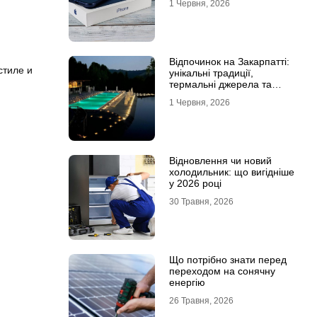
1 Червня, 2026
Відпочинок на Закарпатті:
стиле и
унікальні традиції,
термальні джерела та
гірські маршрути
1 Червня, 2026
Відновлення чи новий
холодильник: що вигідніше
у 2026 році
30 Травня, 2026
Що потрібно знати перед
переходом на сонячну
енергію
26 Травня, 2026