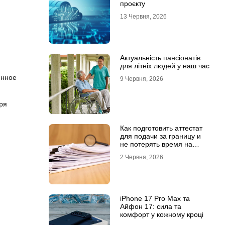
проєкту
13 Червня, 2026
Актуальність пансіонатів
для літніх людей у наш час
енное
9 Червня, 2026
ря
Как подготовить аттестат
для подачи за границу и
не потерять время на
переделки
.
2 Червня, 2026
iPhone 17 Pro Max та
Айфон 17: сила та
комфорт у кожному кроці