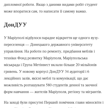
дипломної роботи. Якщо з даними видами робіт студент
може впоратися сам, то написати її самому важко.
ДонДУУ
У Маріуполі відбулося парадне відкриття ще одного вузу-
переселенця — Донецького державного університету
управління. На роботи по ремонту, придбання меблів і
техніки Фонд розвитку Маріуполя, Маріупольська
міськрада і Група Метінвест вклали більше 20 мільйонів
гривень. У новому корпусі ДонДУУ 34 аудиторії і 6
лекційних залів, якісні меблі та комунікації, що дає
можливість розташувати 580 студентів денної та заочної
форм навчання — жителів Маріуполя, регіону та мігрантів.
На заході були присутні Перший помічник глави міносвіти і