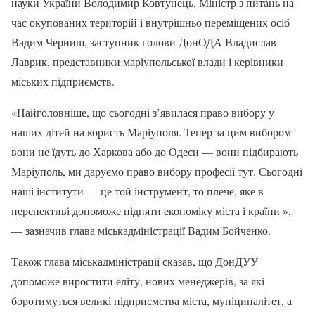
науки України Володимир Ковтунець, Міністр з питань на
час окупованих територій і внутрішньо переміщених осіб
Вадим Черниш, заступник голови ДонОДА Владислав
Лаврик, представники маріупольської влади і керівники
міських підприємств.
«Найголовніше, що сьогодні з’явилася право вибору у
наших дітей на користь Маріуполя. Тепер за цим вибором
вони не їдуть до Харкова або до Одеси — вони підбирають
Маріуполь, ми даруємо право вибору професії тут. Сьогодні
наші інститути — це той інструмент, то плече, яке в
перспективі допоможе підняти економіку міста і країни »,
— зазначив глава міськадміністрації Вадим Бойченко.
Також глава міськадміністрації сказав, що ДонДУУ
допоможе виростити еліту, нових менеджерів, за які
боротимуться великі підприємства міста, муніципалітет, а