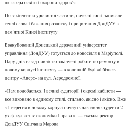
ще сфера освіти і охорони здоров’я.
По закінченню урочистої частини, почесні гості написали
теплі слова і бажання розвитку і процвітання ДонДУУ в
пам’ятної Книзі інституту.
Евакуйований Донецький державний університет
управління (ДонДУУ) готується до новосілля в Маріуполі.
Пару днів назад повністю закінчені роботи по ремонту в
новому корпусі інституту — в колишній будівлі бізнес-
центру «Аверс» на вул. Аеродромної.
«Нам подобається. І великі аудиторії, і окремі кабінети —
все виконано в єдиному стилі, стильно, якісно і якісно. Вже
з 1 вересня в новому корпусі почнуть навчання студенти 2-
ух факультетів: економіки і права », — сказала ректор
ДонДУУ Світлана Марова.