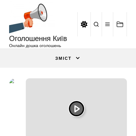
Оголошення
Перейти
Київ
до
вмісту
Оголошення Київ
Онлайн дошка оголошень
ЗМІСТ