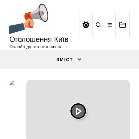
Оголошення
Перейти
Київ
до
вмісту
Оголошення Київ
Онлайн дошка оголошень
ЗМІСТ