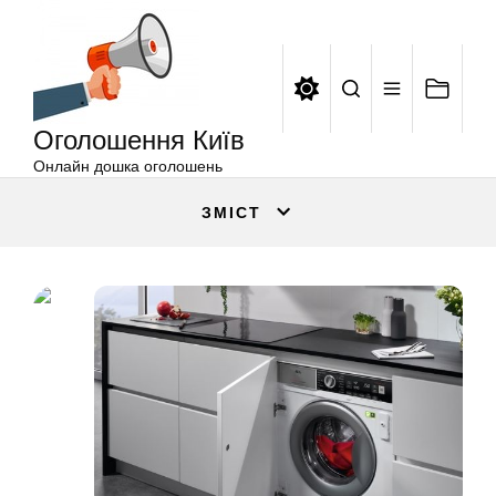
Оголошення
Перейти
Київ
до
вмісту
Оголошення Київ
Онлайн дошка оголошень
ЗМІСТ