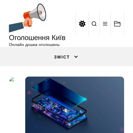
Оголошення
Перейти
Київ
до
вмісту
Оголошення Київ
Онлайн дошка оголошень
ЗМІСТ