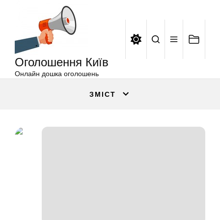
Оголошення
Перейти
Київ
до
вмісту
Оголошення Київ
Онлайн дошка оголошень
ЗМІСТ