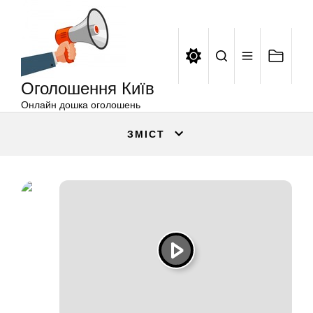
Оголошення
Перейти
Київ
до
вмісту
Оголошення Київ
Онлайн дошка оголошень
ЗМІСТ