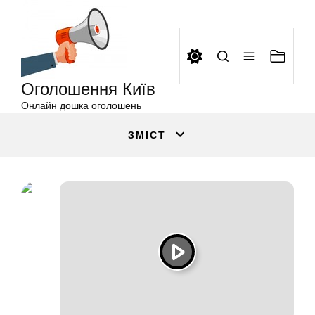
Оголошення
Перейти
Київ
до
вмісту
Оголошення Київ
Онлайн дошка оголошень
ЗМІСТ