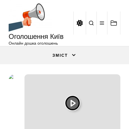
Оголошення
Перейти
Київ
до
вмісту
Оголошення Київ
Онлайн дошка оголошень
ЗМІСТ