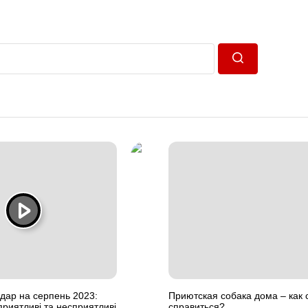
Пошук
дар на серпень 2023:
Приютская собака дома – как 
приятливі та несприятливі
справиться?