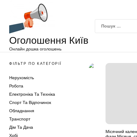
Оголошення
Перейти
Київ
до
вмісту
Оголошення Київ
Онлайн дошка оголошень
ФІЛЬТР ПО КАТЕГОРІЇ
Нерухомість
Робота
Електроніка Та Техніка
Спорт Та Відпочинок
Обладнання
Транспорт
Дім Та Дача
Місячний кален
Хобі
фази Місяця, с