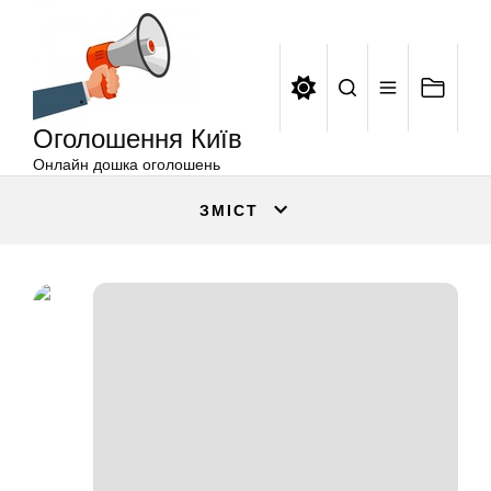
Оголошення
Перейти
Київ
до
вмісту
Оголошення Київ
Онлайн дошка оголошень
ЗМІСТ