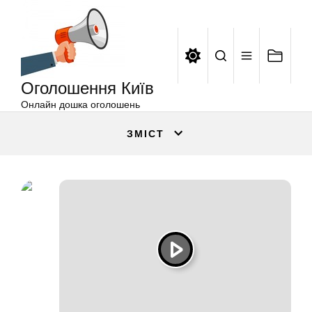
Оголошення
Перейти
Київ
до
вмісту
Оголошення Київ
Онлайн дошка оголошень
ЗМІСТ