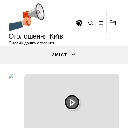
Оголошення
Перейти
Київ
до
вмісту
Оголошення Київ
Онлайн дошка оголошень
ЗМІСТ