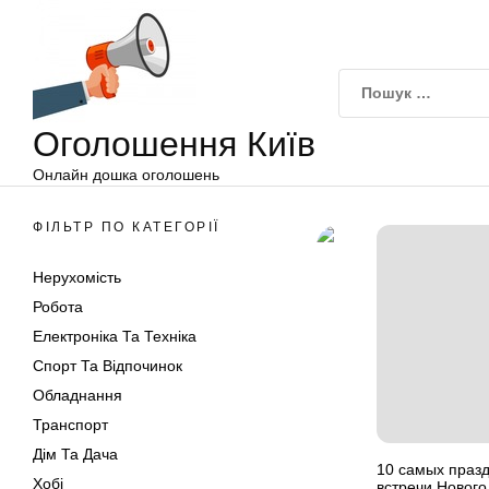
Оголошення
Перейти
Київ
до
вмісту
Оголошення Київ
Онлайн дошка оголошень
ФІЛЬТР ПО КАТЕГОРІЇ
Нерухомість
Робота
Електроніка Та Техніка
Спорт Та Відпочинок
Обладнання
Транспорт
Дім Та Дача
10 самых праз
Хобі
встречи Нового