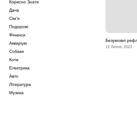
Корисно Знати
Дача
Сім'я
Подорожі
Фінанси
Безумовні реф
Акваріум
12 Липня, 2023
Собаки
Коти
Електрика
Авто
Література
Музика
Дозвілля
Кіно
Своїми Руками
Мапа сайту
Тварини
Поради
Авторське право © 202