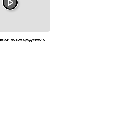
лекси новонародженого
6
Оголошення Київ.
Всі права захищені.