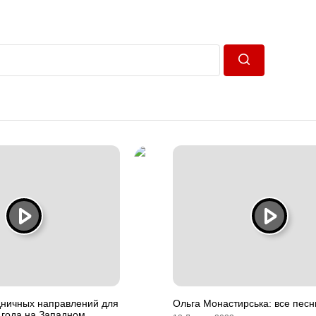
Пошук
дничных направлений для
Ольга Монастирська: все песн
 года на Западном