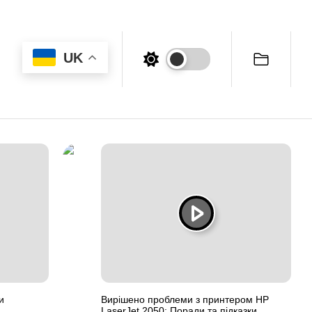
UK
и
Вирішено проблеми з принтером HP
LaserJet 2050: Поради та підказки