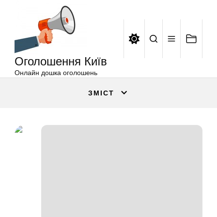
Оголошення
Перейти
Київ
до
вмісту
Оголошення Київ
Онлайн дошка оголошень
ЗМІСТ