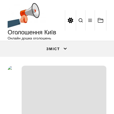
Оголошення
Перейти
Київ
до
вмісту
Оголошення Київ
Онлайн дошка оголошень
ЗМІСТ