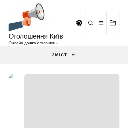
Оголошення
Перейти
Київ
до
вмісту
Оголошення Київ
Онлайн дошка оголошень
ЗМІСТ