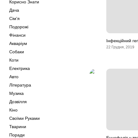
Корисно Знати
Дача
Сім'я
Подорожі
Фінанси
Інфекційний ге
Акваріум
22 Грудня, 2019
Собаки
Коти
Електрика
Авто
Література
Музика
Дозвілля
Кіно
Своїми Руками
Тварини
Поради
Енцефаліт у тв