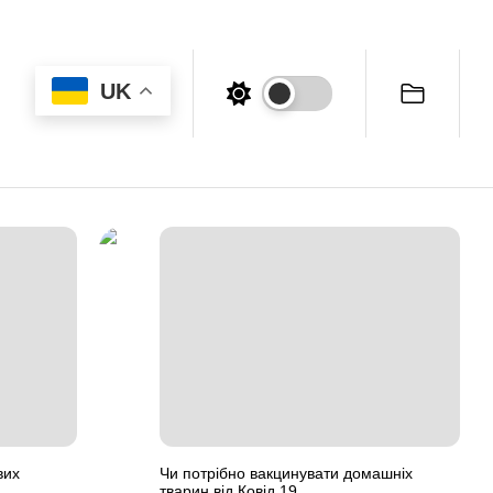
UK
вих
Чи потрібно вакцинувати домашніх
тварин від Ковід 19