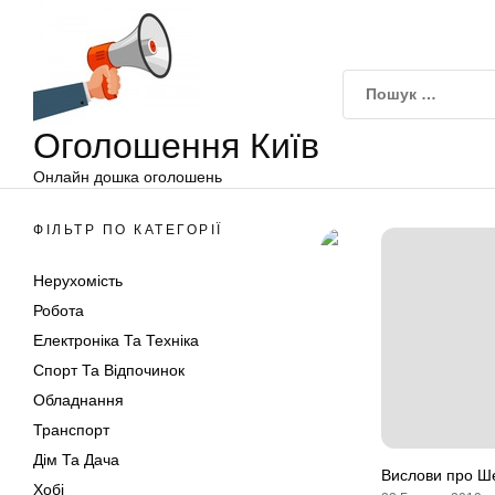
Оголошення
Перейти
Київ
до
вмісту
Оголошення Київ
Онлайн дошка оголошень
ФІЛЬТР ПО КАТЕГОРІЇ
Нерухомість
Робота
Електроніка Та Техніка
Спорт Та Відпочинок
Обладнання
Транспорт
Дім Та Дача
Вислови про Ш
Хобі