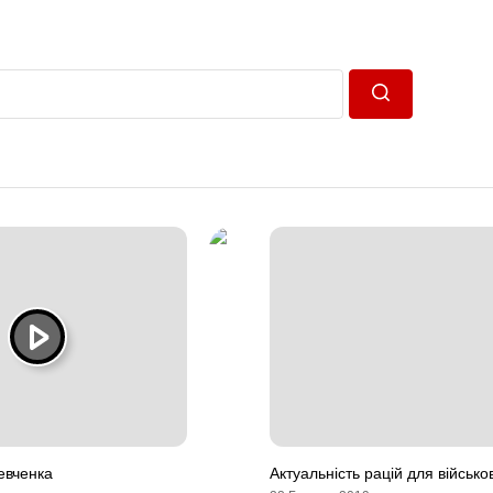
Пошук
евченка
Актуальність рацій для військо