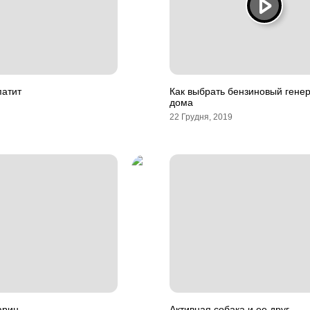
патит
Как выбрать бензиновый гене
дома
22 Грудня, 2019
арин
Активная собака и ее друг