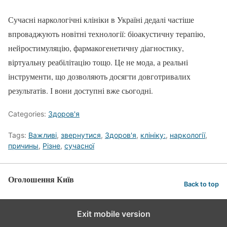
Сучасні наркологічні клініки в Україні дедалі частіше
впроваджують новітні технології: біоакустичну терапію,
нейростимуляцію, фармакогенетичну діагностику,
віртуальну реабілітацію тощо. Це не мода, а реальні
інструменти, що дозволяють досягти довготривалих
результатів. І вони доступні вже сьогодні.
Categories:
Здоров'я
Tags:
Важливі
,
звернутися
,
Здоров'я
,
клініку:
,
наркології
,
причины
,
Різне
,
сучасної
Оголошення Київ
Back to top
Exit mobile version