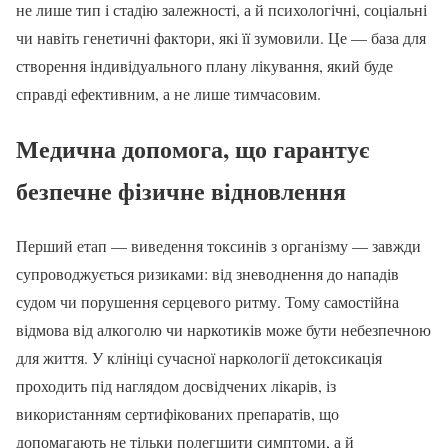
не лише тип і стадію залежності, а й психологічні, соціальні
чи навіть генетичні фактори, які її зумовили. Це — база для
створення індивідуального плану лікування, який буде
справді ефективним, а не лише тимчасовим.
Медична допомога, що гарантує
безпечне фізичне відновлення
Перший етап — виведення токсинів з організму — завжди
супроводжується ризиками: від зневоднення до нападів
судом чи порушення серцевого ритму. Тому самостійна
відмова від алкоголю чи наркотиків може бути небезпечною
для життя. У клініці сучасної наркології детоксикація
проходить під наглядом досвідчених лікарів, із
використанням сертифікованих препаратів, що
допомагають не тільки полегшити симптоми, а й