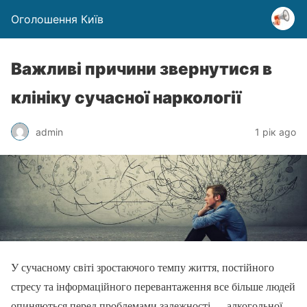
Оголошення Київ
Важливі причини звернутися в
клініку сучасної наркології
admin
1 рік ago
У сучасному світі зростаючого темпу життя, постійного
стресу та інформаційного перевантаження все більше людей
опиняються перед проблемами залежності — алкогольної,