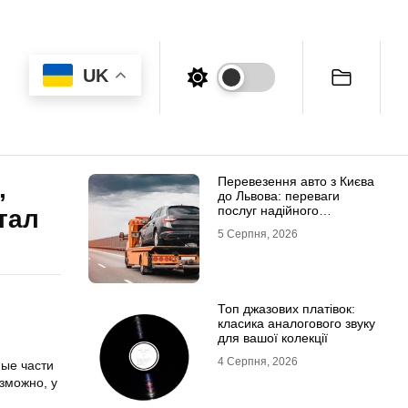
UK
Перевезення авто з Києва
,
до Львова: переваги
послуг надійного
тал
евакуатора
5 Серпня, 2026
Топ джазових платівок:
и
класика аналогового звуку
для вашої колекції
4 Серпня, 2026
ные части
озможно, у