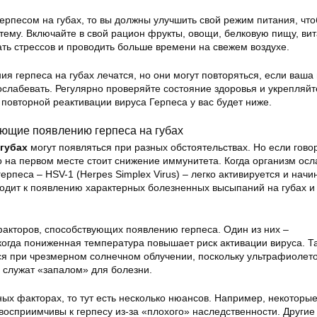
герпесом на губах, то вы должны улучшить свой режим питания, чт
тему. Включайте в свой рацион фрукты, овощи, белковую пищу, ви
ть стрессов и проводить больше времени на свежем воздухе.
ия герпеса на губах лечатся, но они могут повторяться, если ваш
слабевать. Регулярно проверяйте состояние здоровья и укрепляйт
к повторной реактивации вируса Герпеса у вас будет ниже.
ующие появлению герпеса на губах
губах
могут появляться при разных обстоятельствах. Но если гово
 на первом месте стоит снижение иммунитета. Когда организм осл
рпеса – HSV-1 (Herpes Simplex Virus) – легко активируется и начи
водит к появлению характерных болезненных высыпаний на губах и 
акторов, способствующих появлению герпеса
. Один из них –
когда пониженная температура повышает риск активации вируса. Т
ся при чрезмерном солнечном облучении, поскольку ультрафиолет
 служат «запалом» для болезни.
ных факторах, то тут есть несколько нюансов. Например, некоторы
осприимчивы к герпесу из-за «плохого» наследственности. Другие 