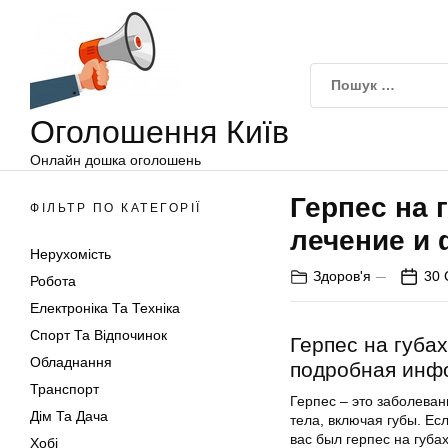
Оголошення
Перейти
Київ
до
вмісту
Оголошення Київ
Онлайн дошка оголошень
Герпес на 
ФІЛЬТР ПО КАТЕГОРІЇ
лечение и 
Нерухомість
Здоров'я
30 
Робота
Електроніка Та Техніка
Спорт Та Відпочинок
Герпес на губа
Обладнання
подробная инф
Транспорт
Герпес – это заболева
Дім Та Дача
тела, включая губы. Ес
вас был герпес на губах
Хобі