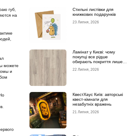
раю губ,
Стильні листівки для
книжкових подарунків
яются на
23 Липня, 2026
актике
людей,
Ламінат у Києві: чому
покупці все рідше
обирають покриття лише
Вы можете
за фотографіями
22 Липня, 2026
томы и
юбом
КвестХаус Київ: авторські
Но
квест-кімнати для
незабутніх вражень
в.
21 Липня, 2026
первого