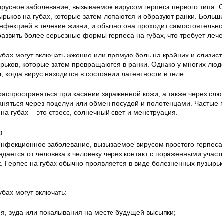
вирусное заболевание, вызываемое вирусом герпеса первого типа. 
ырьков на губах, которые затем лопаются и образуют ранки. Больш
инфекцией в течение жизни, и обычно она проходит самостоятельн
азвить более серьезные формы герпеса на губах, что требует леч
бах могут включать жжение или прямую боль на крайних и слизист
рьков, которые затем превращаются в ранки. Однако у многих люд
, когда вирус находится в состоянии латентности в теле.
распространяться при касании зараженной кожи, а также через слю
аняться через поцелуи или обмен посудой и полотенцами. Частые
на губах – это стресс, солнечный свет и менструация.
а
 инфекционное заболевание, вызываемое вирусом простого герпеса
едается от человека к человеку через контакт с пораженными учас
. Герпес на губах обычно проявляется в виде болезненных пузырь
бах могут включать:
, зуда или покалывания на месте будущей высыпки;