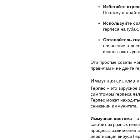
Избегайте стрес
Поэтому старайте
Используйте со
герпеса на губах
Оставайтесь ги
появление герпес
использовать ув
Эти простые советы мог
правилам и не дайте ге
Иммунная система и
Герпес
– это вирусное 
симптомом герпеса явля
Герпес может находитьс
снижении иммунитета.
Иммунная система
– э
состоит из разных вид
процессы заживления в
реактивация вируса Гер