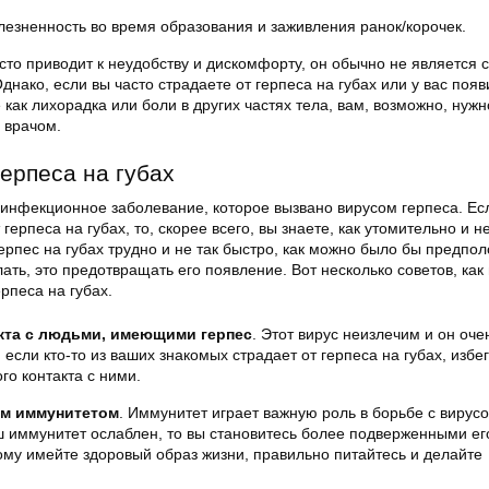
лезненность во время образования и заживления ранок/корочек.
асто приводит к неудобству и дискомфорту, он обычно не является 
Однако, если вы часто страдаете от герпеса на губах или у вас поя
 как лихорадка или боли в других частях тела, вам, возможно, нужн
 врачом.
ерпеса на губах
инфекционное заболевание, которое вызвано вирусом герпеса. Ес
герпеса на губах, то, скорее всего, вы знаете, как утомительно и 
герпес на губах трудно и не так быстро, как можно было бы предпол
ать, это предотвращать его появление. Вот несколько советов, как
рпеса на губах.
акта с людьми, имеющими герпес
. Этот вирус неизлечим и он оче
 если кто-то из ваших знакомых страдает от герпеса на губах, избе
го контакта с ними.
им иммунитетом
. Иммунитет играет важную роль в борьбе с вирус
ш иммунитет ослаблен, то вы становитесь более подверженными ег
му имейте здоровый образ жизни, правильно питайтесь и делайте