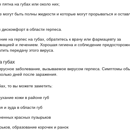
 пятна на губах или около них;
е могут быть полны жидкости и которые могут прорываться и остав
 дискомфорт в области герпеса.
ение на герпес на губах, обратитесь к врачу или фармацевту за
мацией и лечением. Хорошая гигиена и соблюдение предосторожн
тить передачу этого вируса.
а губах
 вирусное заболевание, вызываемое вирусом герпеса. Симптомы об
колько дней после заражения.
бах, то вы можете заметить:
ухание кожи в районе губ
и зуда в области губ
ненных красных пузырьков
ьков, образование корочек и ранок