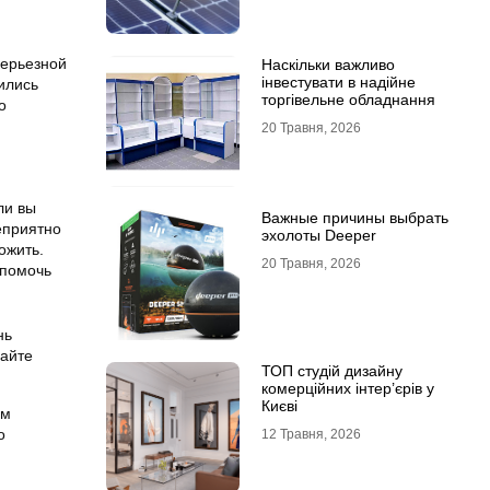
серьезной
Наскільки важливо
інвестувати в надійне
вились
торгівельне обладнання
о
20 Травня, 2026
ли вы
Важные причины выбрать
неприятно
эхолоты Deeper
ожить.
20 Травня, 2026
 помочь
нь
гайте
ТОП студій дизайну
комерційних інтер’єрів у
Києві
ом
о
12 Травня, 2026