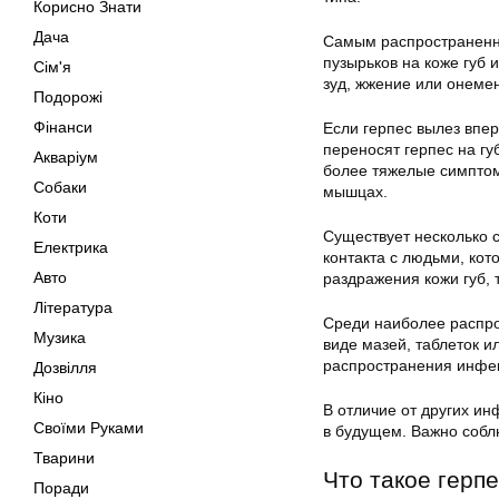
Корисно Знати
Дача
Самым распространенны
пузырьков на коже губ
Сім'я
зуд, жжение или онеме
Подорожі
Фінанси
Если герпес вылез впе
переносят герпес на гу
Акваріум
более тяжелые симптомы
Собаки
мышцах.
Коти
Существует несколько с
Електрика
контакта с людьми, кот
Авто
раздражения кожи губ, 
Література
Среди наиболее распро
Музика
виде мазей, таблеток и
распространения инфек
Дозвілля
Кіно
В отличие от других ин
Своїми Руками
в будущем. Важно собл
Тварини
Что такое герпе
Поради