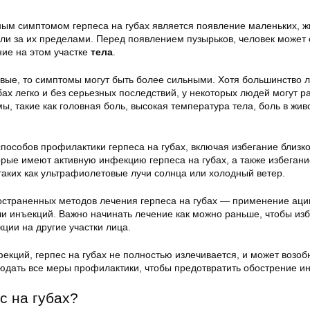
м симптомом герпеса на губах является появление маленьких, ж
 или за их пределами. Перед появлением пузырьков, человек може
ние на этом участке
тела
.
рвые, то симптомы могут быть более сильными. Хотя большинство 
бах легко и без серьезных последствий, у некоторых людей могут р
, такие как головная боль, высокая температура тела, боль в жив
пособов профилактики герпеса на губах, включая избегание близко
орые имеют активную инфекцию герпеса на губах, а также избегани
таких как ультрафиолетовые лучи солнца или холодный ветер.
страненных методов лечения герпеса на губах — применение аци
ли инъекций. Важно начинать лечение как можно раньше, чтобы из
ции на другие участки лица.
фекций, герпес на губах не полностью излечивается, и может возоб
юдать все меры профилактики, чтобы предотвратить обострение и
с на губах?