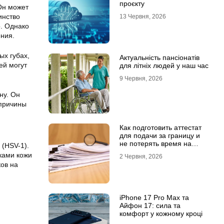
проєкту
Он может
инство
13 Червня, 2026
о. Однако
ения.
ых губах,
Актуальність пансіонатів
ей могут
для літніх людей у наш час
9 Червня, 2026
ну. Он
 причины
Как подготовить аттестат
для подачи за границу и
не потерять время на
 (HSV-1).
переделки
тками кожи
2 Червня, 2026
ков на
iPhone 17 Pro Max та
Айфон 17: сила та
комфорт у кожному кроці