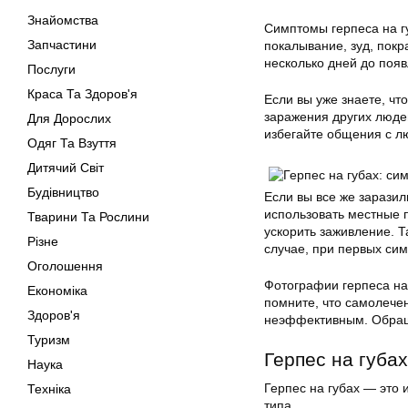
Знайомства
Симптомы герпеса на гу
Запчастини
покалывание, зуд, покр
несколько дней до появ
Послуги
Краса Та Здоров'я
Если вы уже знаете, чт
заражения других люде
Для Дорослих
избегайте общения с л
Одяг Та Взуття
Дитячий Світ
Будівництво
Если вы все же заразил
использовать местные п
Тварини Та Рослини
ускорить заживление. 
Різне
случае, при первых сим
Оголошення
Фотографии герпеса на 
Економіка
помните, что самолече
Здоров'я
неэффективным. Обраща
Туризм
Герпес на губа
Наука
Герпес на губах
— это и
Техніка
типа.