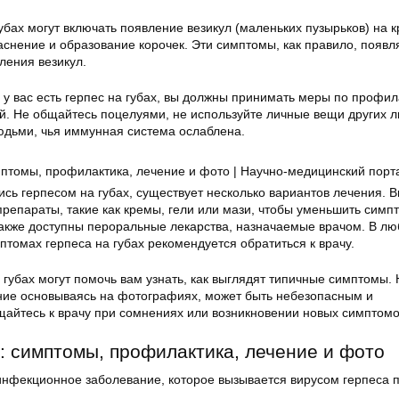
бах могут включать появление везикул (маленьких пузырьков) на к
аснение и образование корочек. Эти симптомы, как правило, появл
ления везикул.
о у вас есть герпес на губах, вы должны принимать меры по профил
й. Не общайтесь поцелуями, не используйте личные вещи других 
юдьми, чья иммунная система ослаблена.
ись герпесом на губах, существует несколько вариантов лечения. 
репараты, такие как кремы, гели или мази, чтобы уменьшить симп
Также доступны пероральные лекарства, назначаемые врачом. В л
птомах герпеса на губах рекомендуется обратиться к врачу.
губах могут помочь вам узнать, как выглядят типичные симптомы. 
ние основываясь на фотографиях, может быть небезопасным и
йтесь к врачу при сомнениях или возникновении новых симптомо
х: симптомы, профилактика, лечение и фото
нфекционное заболевание, которое вызывается вирусом герпеса 