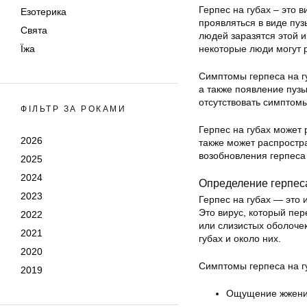
Герпес на губах – это 
Езотерика
проявляться в виде пуз
Свята
людей заразятся этой 
Їжа
некоторые люди могут р
Симптомы герпеса на гу
а также появление пузы
отсутствовать симптомы
ФІЛЬТР ЗА РОКАМИ
Герпес на губах может 
2026
также может распростр
возобновления герпеса 
2025
2024
Определение герпес
2023
Герпес на губах — это
Это вирус, который пер
2022
или слизистых оболочек
2021
губах и около них.
2020
Симптомы герпеса на гу
2019
Ощущение жжения