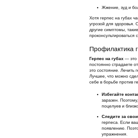
Жжение, зуд и бо
Хотя герпес на губах ч
угрозой для здоровья. 
другие симптомы, такие
проконсультироваться с
Профилактика г
Герпес на губах
— это 
постоянно страдаете от 
это состояние. Лечить 
Лучшее, что можно сдел
себе в борьбе против ге
Избегайте конт
заразен. Поэтому,
поцелуев и близко
Следите за сво
герпеса. Если ва
появлению. Поэто
упражнения.