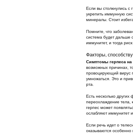
Если вы столкнулись с 
укрепить иммунную сис
минералы. Стоит избега
Помните, что заболеван
система будет дальше о
иммунитет, и тогда рис
Факторы, способств
Симптомы герпеса на 
возможных причинах, то
провоцирующий вирус ге
умножаться. Это и при
рта.
Есть несколько других
ф
переохлаждение тела, 
герпес может появлять
ослабляют иммунитет и
Если речь идет о телес
оказываются особенно в