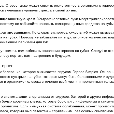
са
. Стресс также может снизить резистентность организма к герпесу
сь уменьшить уровень стресса в своей жизни.
лнцезащитную крем
. Ультрафиолетовые лучи могут триггерироват
, поэтому не забывайте наносить солнцезащитные средства на губы
дратированными
. По словам экспертов, сухость губ может вызыва
а на губах. Поэтому не забывайте пить достаточное количество во
лажняющие бальзамы для губ.
ут помочь вам избежать появления герпеса на губах. Следуйте эт
рпесу портить вам настроение в будущем.
 герпес
заболевание, которое вызывается вирусом Герпес Simplex. Основн
ются пузырьки на губах, которые могут быть болезненными и зуде
я в организме человека в течение всей жизни и проявляться тольк
то система защиты организма от вирусов, бактерий и других инфек
ов белых кровяных клеток, которые борются с инфекциями и стимул
 организме. Если иммунная система ослабленная, может произойт
песа, который был латентен – спрятанным, без особых симптомов –