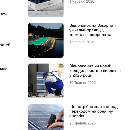
1 Червня, 2026
лять
Відпочинок на Закарпатті:
унікальні традиції,
термальні джерела та
гірські маршрути
1 Червня, 2026
остей
Відновлення чи новий
ычно
холодильник: що вигідніше
у 2026 році
30 Травня, 2026
Що потрібно знати перед
переходом на сонячну
енергію
26 Травня, 2026