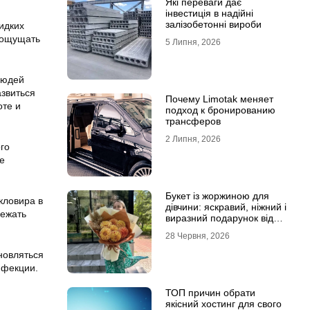
Які переваги дає
інвестиція в надійні
залізобетонні вироби
идких
т ощущать
5 Липня, 2026
людей
азвиться
Почему Limotak меняет
оте и
подход к бронированию
трансферов
2 Липня, 2026
го
е
Букет із жоржиною для
кловира в
дівчини: яскравий, ніжний і
бежать
виразний подарунок від
Marta Flowers
28 Червня, 2026
новляться
нфекции.
ТОП причин обрати
якісний хостинг для свого