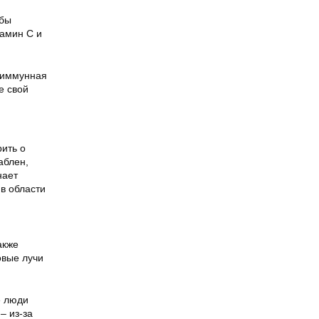
обы
тамин С и
а иммунная
е свой
рить о
аблен,
нает
в области
акже
овые лучи
е люди
– из-за