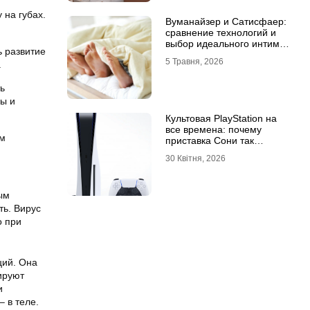
 на губах.
Вуманайзер и Сатисфаер:
сравнение технологий и
выбор идеального интим-
ь развитие
гаджета
5 Травня, 2026
.
ть
ды и
Культовая PlayStation на
все времена: почему
им
приставка Сони так
популярна
30 Квітня, 2026
ым
ть. Вирус
о при
ций. Она
ируют
и
 в теле.