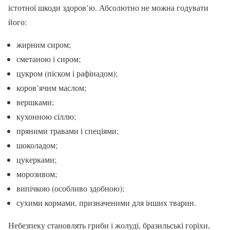
істотної шкоди здоров’ю. Абсолютно не можна годувати
його:
жирним сиром;
сметаною і сиром;
цукром (піском і рафінадом);
коров’ячим маслом;
вершками;
кухонною сіллю;
пряними травами і спеціями;
шоколадом;
цукерками;
морозивом;
випічкою (особливо здобною);
сухими кормами, призначеними для інших тварин.
Небезпеку становлять гриби і жолуді, бразильські горіхи,