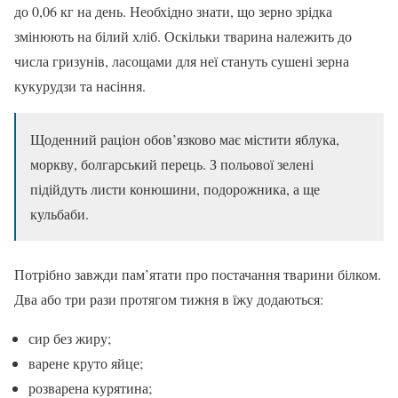
до 0,06 кг на день. Необхідно знати, що зерно зрідка
змінюють на білий хліб. Оскільки тварина належить до
числа гризунів, ласощами для неї стануть сушені зерна
кукурудзи та насіння.
Щоденний раціон обов’язково має містити яблука,
моркву, болгарський перець. З польової зелені
підійдуть листи конюшини, подорожника, а ще
кульбаби.
Потрібно завжди пам’ятати про постачання тварини білком.
Два або три рази протягом тижня в їжу додаються:
сир без жиру;
варене круто яйце;
розварена курятина;