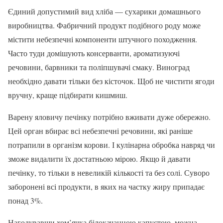
Єдиний допустимий вид хліба — сухарики домашнього
виробництва. Фабричний продукт подібного роду може
містити небезпечні компоненти штучного походження.
Часто туди домішують консерванти, ароматизуючі
речовини, барвники та поліпшувачі смаку. Виноград
необхідно давати тільки без кісточок. Щоб не чистити ягоди
вручну, краще підбирати кишмиш.
Варену яловичу печінку потрібно вживати дуже обережно.
Цей орган вбирає всі небезпечні речовини, які раніше
потрапили в організм корови. І кулінарна обробка навряд чи
зможе видалити їх достатньою мірою. Якщо й давати
печінку, то тільки в невеликій кількості та без солі. Суворо
заборонені всі продукти, в яких на частку жиру припадає
понад 3%.
Нагодувавши хом’ячка білокачанною капустою, можна