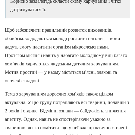
Корисно заздалегідь скласти схему харчування і чітко
дотримуватися її.
Щоб забезпечити правильний розвиток вихованців,
обов’язково додаються молоді рослинні пагони — вони
дадуть змогу наситити організм мікроелементами.
Протягом місяця і навіть у набагато молодшому віці багато
хом’ячків харчуються людським дитячим харчуванням.
Мотив простий — у ньому містяться м’ясні, злакові та
овочеві складові.
Тема з харчуванням дорослих хом’яків також цілком
актуальна. У цю групу потрапляють всі тварини, почавши з
2 років і старше. Відмінні ознаки — байдужість, зниження
апетиту. Однак, навіть не спостерігаючи уважно за
твариною, легко помітити, що у неї вже практично сточені