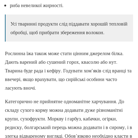
риба невеликої жирності.
Усі тваринні продукти слід піддавати хорошій тепловій
обробці, щоб прибрати збереження волокон.
Рослинна їжа також може стати цінним джерелом білка.
Дають варений або сушений горох, квасолю або нут.
Тварина буде рада і кефіру. Годувати хом’яків слід вранці та
ввечері, якщо врахувати, що сирійські особини часто
ласують вночі.
Категорично не прийнятне одноманітне харчування. До
складу сухого корму можна додавати дуже різноманітні
крупи, сухофрукти. Моркву і гарбуз, кабачки, огірки,
редиску, болгарський перець можна додавати і в сирому, і в
злегка відвареному вигляді. Обов’язково необхідно класти в