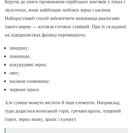
Беручи до уваги проживання сирійських хом’яків у луках і
лісостепах, вони найбільше люблять зерна і насіння.
Найпростіший спосіб забезпечити вихованця аналогами
такого корму — купівля готових сумішей. При їх складанні
на підприємствах фахівці перемішують:
люцерну;
пшеницю;
кукурудзяні зерна;
овес;
насіння соняшнику;
червоне просо.
Але суміші можуть містити й інші елементи. Наприклад,
туди додається волоський горіх, гречана крупа, лущений
горох, зерна льону, арахіс і кунжут.