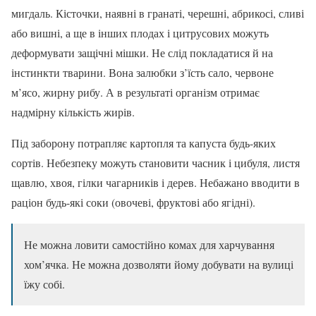
мигдаль. Кісточки, наявні в гранаті, черешні, абрикосі, сливі
або вишні, а ще в інших плодах і цитрусових можуть
деформувати защічні мішки. Не слід покладатися й на
інстинкти тварини. Вона залюбки з’їсть сало, червоне
м’ясо, жирну рибу. А в результаті організм отримає
надмірну кількість жирів.
Під заборону потрапляє картопля та капуста будь-яких
сортів. Небезпеку можуть становити часник і цибуля, листя
щавлю, хвоя, гілки чагарників і дерев. Небажано вводити в
раціон будь-які соки (овочеві, фруктові або ягідні).
Не можна ловити самостійно комах для харчування
хом’ячка. Не можна дозволяти йому добувати на вулиці
їжу собі.