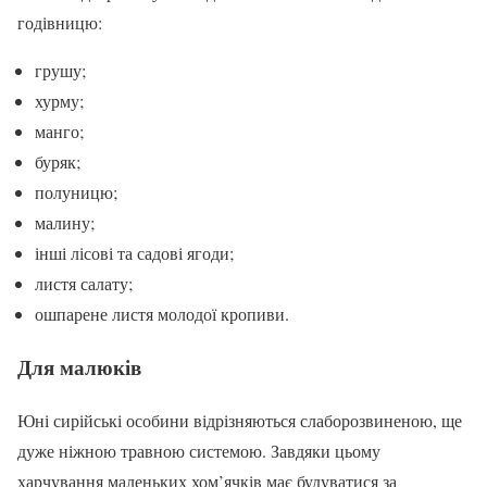
годівницю:
грушу;
хурму;
манго;
буряк;
полуницю;
малину;
інші лісові та садові ягоди;
листя салату;
ошпарене листя молодої кропиви.
Для малюків
Юні сирійські особини відрізняються слаборозвиненою, ще
дуже ніжною травною системою. Завдяки цьому
харчування маленьких хом’ячків має будуватися за