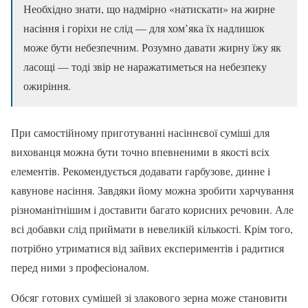
Необхідно знати, що надмірно «натискати» на жирне
насіння і горіхи не слід — для хом’яка їх надлишок
може бути небезпечним. Розумно давати жирну їжу як
ласощі — тоді звір не наражатиметься на небезпеку
ожиріння.
При самостійному приготуванні насіннєвої суміші для
вихованця можна бути точно впевненими в якості всіх
елементів. Рекомендується додавати гарбузове, динне і
кавунове насіння. Завдяки йому можна зробити харчування
різноманітнішим і доставити багато корисних речовин. Але
всі добавки слід приймати в невеликій кількості. Крім того,
потрібно утриматися від зайвих експериментів і радитися
перед ними з професіоналом.
Обсяг готових сумішей зі злакового зерна може становити