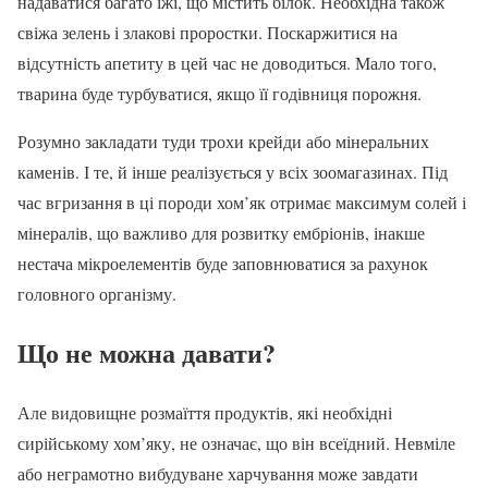
надаватися багато їжі, що містить білок. Необхідна також
свіжа зелень і злакові проростки. Поскаржитися на
відсутність апетиту в цей час не доводиться. Мало того,
тварина буде турбуватися, якщо її годівниця порожня.
Розумно закладати туди трохи крейди або мінеральних
каменів. І те, й інше реалізується у всіх зоомагазинах. Під
час вгризання в ці породи хом’як отримає максимум солей і
мінералів, що важливо для розвитку ембріонів, інакше
нестача мікроелементів буде заповнюватися за рахунок
головного організму.
Що не можна давати?
Але видовищне розмаїття продуктів, які необхідні
сирійському хом’яку, не означає, що він всеїдний. Невміле
або неграмотно вибудуване харчування може завдати