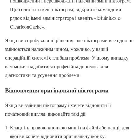
пошкоджений і перешкоджати належній зміні піктограм.
Щоб очистити кеш піктограм, відкрийте командний
рядок від імені адміністратора і введіть «ie4uinit.ex e-
ClearIconCache».
Якщо ви спробували ці рішення, але піктограми все одно не
змінюються належним чином, можливо, у вашій
операційній системі є глибша проблема. У цьому випадку
вам може знадобитися професійна допомога для
діагностики та усунення проблеми.
Відновлення оригінальної піктограми
Якщо ви змінили піктограму і хочете відновити її
початковий вигляд, виконайте такі дії:
Клацніть правою кнопкою миші на файлі або папці, для
якої ви хочете відновити оригінальну іконку.