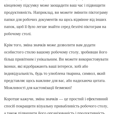
кінцевому підсумку може заощадити ваш час і підвищити
продуктивність. Наприклад, ви можете змінити піктограму
папки для робочих документів на щось відмінне від інших
папок, щоб її було легше знайти серед безлічі піктограм на
робочому столі.
Крім того, зміна значків може дозволити вам додати
особистого стилю вашому робочому столу, зробивши його
більш привітним і унікальним. Ви можете використовувати
іконки, які відображають ваші інтереси, хобі або
індивідуальність, будь то улюблена тварина, символ, який
представляє щось важливе для вас, або надихаюча цитата.
Можливості для кастомізації безмежні!
Коротше кажучи, зміна значків — це простий і ефективний
спосіб покращити візуальну привабливість робочого столу,
а також підвищити його організованість і продуктивність.