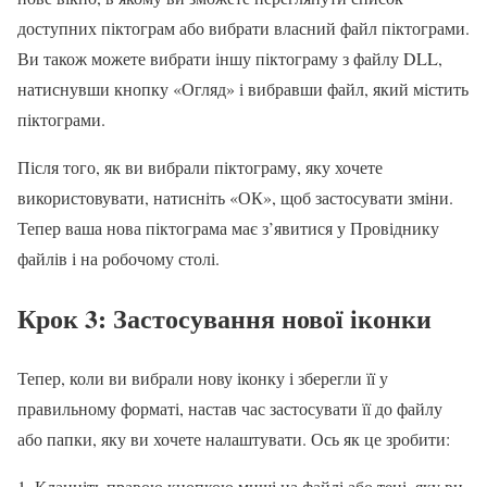
доступних піктограм або вибрати власний файл піктограми.
Ви також можете вибрати іншу піктограму з файлу DLL,
натиснувши кнопку «Огляд» і вибравши файл, який містить
піктограми.
Після того, як ви вибрали піктограму, яку хочете
використовувати, натисніть «ОК», щоб застосувати зміни.
Тепер ваша нова піктограма має з’явитися у Провіднику
файлів і на робочому столі.
Крок 3: Застосування нової іконки
Тепер, коли ви вибрали нову іконку і зберегли її у
правильному форматі, настав час застосувати її до файлу
або папки, яку ви хочете налаштувати. Ось як це зробити:
Клацніть правою кнопкою миші на файлі або теці, яку ви