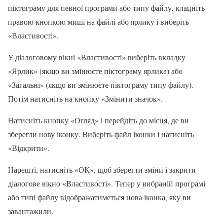
піктограму для певної програми або типу файлу, клацніть
правою кнопкою миші на файлі або ярлику і виберіть
«Властивості».
У діалоговому вікні «Властивості» виберіть вкладку
«Ярлик» (якщо ви змінюєте піктограму ярлика) або
«Загальні» (якщо ви змінюєте піктограму типу файлу).
Потім натисніть на кнопку «Змінити значок».
Натисніть кнопку «Огляд» і перейдіть до місця, де ви
зберегли нову іконку. Виберіть файл іконки і натисніть
«Відкрити».
Нарешті, натисніть «ОК», щоб зберегти зміни і закрити
діалогове вікно «Властивості». Тепер у вибраній програмі
або типі файлу відображатиметься нова іконка, яку ви
завантажили.