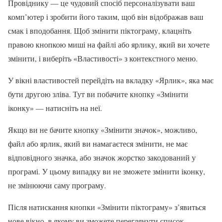
Провіднику — це чудовий спосіб персоналізувати ваш
комп’ютер і зробити його таким, щоб він відображав ваш
смак і вподобання. Щоб змінити піктограму, клацніть
правою кнопкою миші на файлі або ярлику, який ви хочете
змінити, і виберіть «Властивості» з контекстного меню.
У вікні властивостей перейдіть на вкладку «Ярлик», яка має
бути другою зліва. Тут ви побачите кнопку «Змінити
іконку» — натисніть на неї.
Якщо ви не бачите кнопку «Змінити значок», можливо,
файл або ярлик, який ви намагаєтеся змінити, не має
відповідного значка, або значок жорстко закодований у
програмі. У цьому випадку ви не зможете змінити іконку,
не змінюючи саму програму.
Після натискання кнопки «Змінити піктограму» з’явиться
нове вікно, в якому ви зможете переглянути список