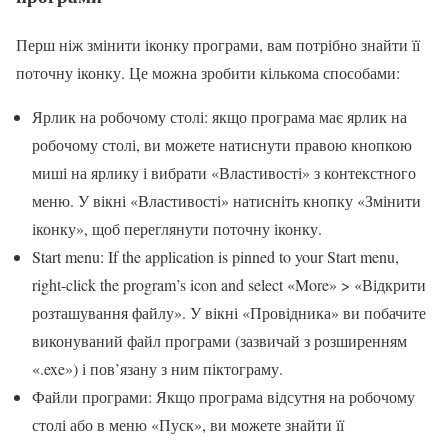
Перш ніж змінити іконку програми, вам потрібно знайти її
поточну іконку. Це можна зробити кількома способами:
Ярлик на робочому столі: якщо програма має ярлик на
робочому столі, ви можете натиснути правою кнопкою
миші на ярлику і вибрати «Властивості» з контекстного
меню. У вікні «Властивості» натисніть кнопку «Змінити
іконку», щоб переглянути поточну іконку.
Start menu: If the application is pinned to your Start menu,
right-click the program’s icon and select «More» > «Відкрити
розташування файлу». У вікні «Провідника» ви побачите
виконуваний файл програми (зазвичай з розширенням
«.exe») і пов’язану з ним піктограму.
Файли програми: Якщо програма відсутня на робочому
столі або в меню «Пуск», ви можете знайти її