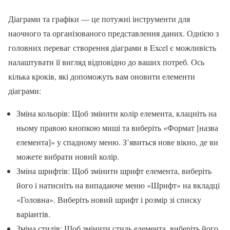
Діаграми та графіки — це потужні інструменти для
наочного та організованого представлення даних. Однією з
головних переваг створення діаграми в Excel є можливість
налаштувати її вигляд відповідно до ваших потреб. Ось
кілька кроків, які допоможуть вам оновити елементи
діаграми:
Зміна кольорів: Щоб змінити колір елемента, клацніть на
ньому правою кнопкою миші та виберіть «Формат [назва
елемента]» у спадному меню. З’явиться нове вікно, де ви
можете вибрати новий колір.
Зміна шрифтів: Щоб змінити шрифт елемента, виберіть
його і натисніть на випадаюче меню «Шрифт» на вкладці
«Головна». Виберіть новий шрифт і розмір зі списку
варіантів.
Зміна стилів: Щоб змінити стиль елемента, виберіть його