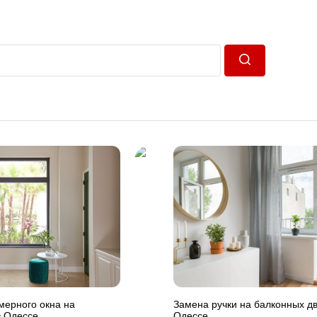
Пошук
мерного окна на
Замена ручки на балконных дв
в Одессе
Одессе