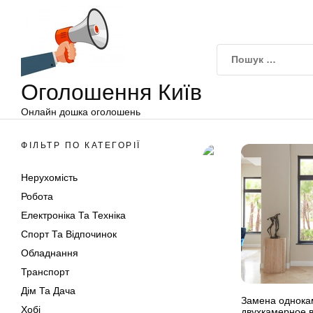
Оголошення
Перейти
Київ
до
вмісту
Оголошення Київ
Онлайн дошка оголошень
ФІЛЬТР ПО КАТЕГОРІЇ
Нерухомість
Робота
Електроніка Та Техніка
Спорт Та Відпочинок
Обладнання
Транспорт
Дім Та Дача
Замена однока
Хобі
двухкамерное 