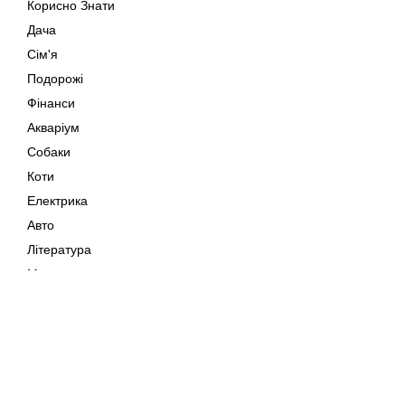
Корисно Знати
Дача
Сім'я
Подорожі
Фінанси
Акваріум
Собаки
Коти
Електрика
Авто
Література
Музика
Дозвілля
Кіно
Мапа сайту
Своїми Руками
Тварини
Авторське право © 202
Поради