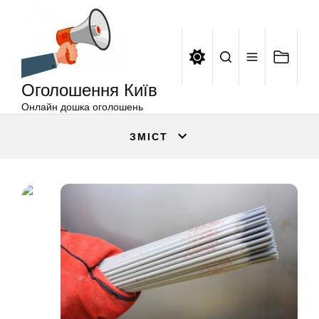
Оголошення
Перейти
Київ
до
вмісту
Оголошення Київ
Онлайн дошка оголошень
ЗМІСТ