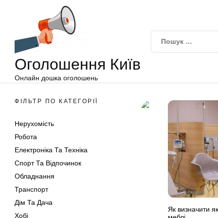
Оголошення
Перейти
Київ
до
вмісту
Оголошення Київ
Онлайн дошка оголошень
ФІЛЬТР ПО КАТЕГОРІЇ
Нерухомість
Робота
Електроніка Та Техніка
Спорт Та Відпочинок
Обладнання
Транспорт
Дім Та Дача
Як визначити як
Хобі
меблі