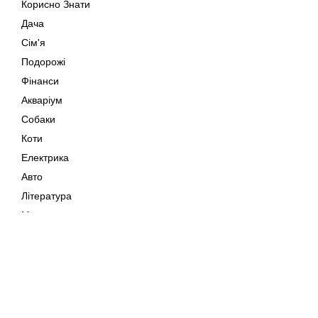
Корисно Знати
Дача
Сім'я
Подорожі
Фінанси
Акваріум
Собаки
Коти
Електрика
Авто
Література
Музика
Дозвілля
Кіно
Мапа сайту
Своїми Руками
Тварини
Авторське право © 202
Поради