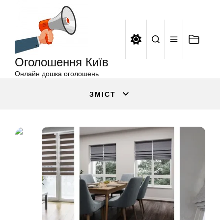
Оголошення
Перейти
Київ
до
вмісту
Оголошення Київ
Онлайн дошка оголошень
ЗМІСТ