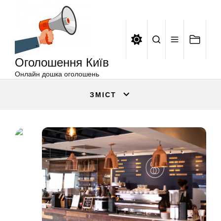
Оголошення
Перейти
Київ
до
вмісту
Оголошення Київ
Онлайн дошка оголошень
ЗМІСТ