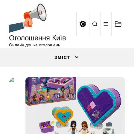
Оголошення
Перейти
Київ
до
вмісту
Оголошення Київ
Онлайн дошка оголошень
ЗМІСТ