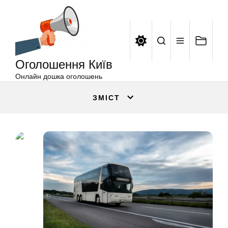
Оголошення
Перейти
Київ
до
вмісту
Оголошення Київ
Онлайн дошка оголошень
ЗМІСТ